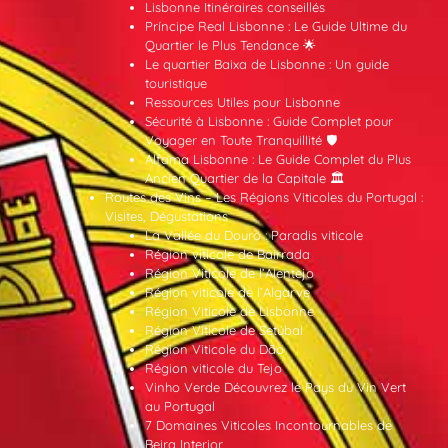
Lisbonne Itinéraires conseillés
Príncipe Real Lisbonne : Le Guide Ultime du
Quartier le Plus Tendance 🌟
Le quartier Baixa de Lisbonne : Un guide
touristique
Ressources Utiles pour Lisbonne
Sécurité à Lisbonne : Guide Complet pour
Voyager en Toute Tranquillité 🛡️
Alfama Lisbonne : Le Guide Complet du Plus
Ancien Quartier de la Capitale 🏛️
Routes des Vins – Les Régions Viticoles du Portugal :
Visites, Dégustations
La Vallée du Douro : Paradis viticole
Région viticole de Bairrada
Région Viticole de l’Alentejo
Région viticole de l’Algarve
Région Viticole de Lisbonne
Région Viticole de Setúbal
Région Viticole du Dão
Région viticole du Tejo
Vinho Verde Découvrez le Pays du Vin Vert
au Portugal
7 Domaines Viticoles Incontournables de
Beira Interior