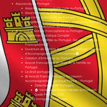
Assurances au Portugal
Assurance responsabilité civile au Portugal
Assurance vie au Portugal
Assurance automobile au Portugal
Le système d’assurance santé / médical au Portugal
Assurance habitation au Portugal
⚖️ Avocat et Notaire Francophone au Portugal :
Accompagnement Juridique Complet
Traduction Certifiée au Portugal : Service Juridique
Francophone 📄
Ouverture de Compte Bancaire au Portugal : Service
d’Accompagnement Francophone 🏦
Création d’Entreprise au Portugal
Avocat francophone en droit de la famille au
Portugal
Le droit portugais
⚖️ Avocat Franco-Portugais Succession :
Accompagnement Juridique France – Portugal
Obtention du NIF Portugais
🏠 Vendre une Maison Héritée au Portugal :
Guide Pratique 2025
Avocat immigration Portugal
Météo