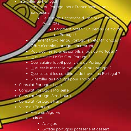
Travailler au Portugal
Emploi au Portugal pour Francophones Non-
Européens
Le Visa de Recherche d’Emploi au Portugal
(Visa DP)
Comment obtenir un permis de travail
au Portugal?
Comment travailler au Portugal en étant français ?
Offre d’emploi portugal pour etranger
Pourquoi les salaires sont-ils si bas au Portugal ?
Quelle est le Le SMIC au Portugal?
Quel salaire faut-il pour vivre au Portugal ?
Quel est le métier le mieux payé au Portugal ?
Quelles sont les conditions de travail au Portugal ?
S’installer au Portugal pour Travailler
Consulat Portugais Lyon
Consulat Portugais Marseille
Consulat Portugal Strasbourg
Consulat Portugais Paris
Vivre au Portugal
Vivre en Algarve
Culture
Azulejos
Gâteau portugais pâtisserie et dessert