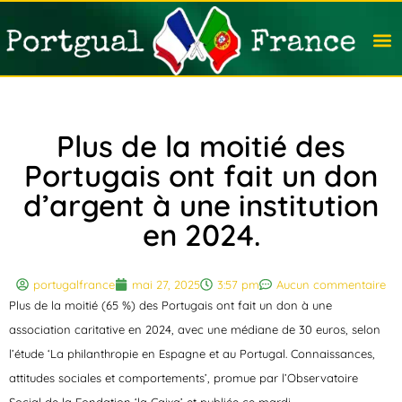
Travail
Nation
Avocat
Vivre
Immobi
Voyag
Plus de la moitié des
Portugais ont fait un don
d’argent à une institution
en 2024.
portugalfrance
mai 27, 2025
3:57 pm
Aucun commentaire
Plus de la moitié
(65 %) des Portugais ont fait un don à une
association caritative en 2024, avec une médiane de 30 euros
, selon
l’étude ‘La philanthropie en Espagne et au Portugal. Connaissances,
attitudes sociales et comportements’, promue par l’Observatoire
Social de la Fondation ‘la Caixa’ et publiée ce mardi.