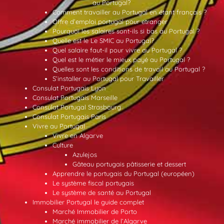
au Portugal?
Comment travailler au Portugal en étant français ?
Offre d’emploi portugal pour etranger
Pourquoi les salaires sont-ils si bas au Portugal ?
Quelle est le Le SMIC au Portugal?
Quel salaire faut-il pour vivre au Portugal ?
Quel est le métier le mieux payé au Portugal ?
Quelles sont les conditions de travail au Portugal ?
S’installer au Portugal pour Travailler
Consulat Portugais Lyon
Consulat Portugais Marseille
Consulat Portugal Strasbourg
Consulat Portugais Paris
Vivre au Portugal
Vivre en Algarve
Culture
Azulejos
Gâteau portugais pâtisserie et dessert
Apprendre le portugais du Portugal (européen)
Le système fiscal portugais
Le système de santé au Portugal
Immobilier Portugal le guide complet
Marché Immobilier de Porto
Marché immobilier de l’Algarve