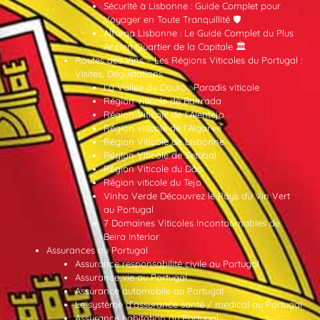
Sécurité à Lisbonne : Guide Complet pour
Voyager en Toute Tranquillité 🛡️
Alfama Lisbonne : Le Guide Complet du Plus
Ancien Quartier de la Capitale 🏛️
Routes des Vins – Les Régions Viticoles du Portugal :
Visites, Dégustations
La Vallée du Douro : Paradis viticole
Région viticole de Bairrada
Région Viticole de l’Alentejo
Région viticole de l’Algarve
Région Viticole de Lisbonne
Région Viticole de Setúbal
Région Viticole du Dão
Région viticole du Tejo
Vinho Verde Découvrez le Pays du Vin Vert
au Portugal
7 Domaines Viticoles Incontournables de
Beira Interior
Assurances au Portugal
Assurance responsabilité civile au Portugal
Assurance vie au Portugal
Assurance automobile au Portugal
Le système d’assurance santé / médical au Portugal
Assurance habitation au Portugal