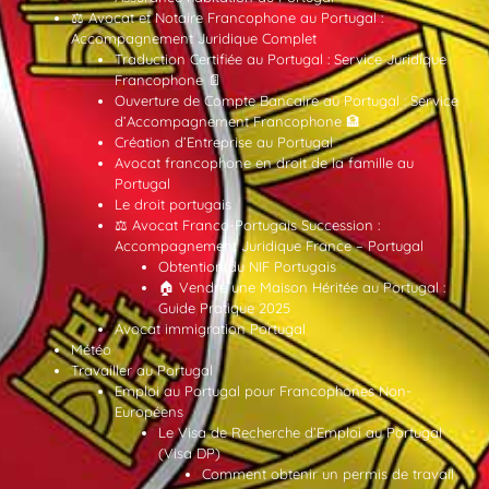
⚖️ Avocat et Notaire Francophone au Portugal :
Accompagnement Juridique Complet
Traduction Certifiée au Portugal : Service Juridique
Francophone 📄
Ouverture de Compte Bancaire au Portugal : Service
d’Accompagnement Francophone 🏦
Création d’Entreprise au Portugal
Avocat francophone en droit de la famille au
Portugal
Le droit portugais
⚖️ Avocat Franco-Portugais Succession :
Accompagnement Juridique France – Portugal
Obtention du NIF Portugais
🏠 Vendre une Maison Héritée au Portugal :
Guide Pratique 2025
Avocat immigration Portugal
Météo
Travailler au Portugal
Emploi au Portugal pour Francophones Non-
Européens
Le Visa de Recherche d’Emploi au Portugal
(Visa DP)
Comment obtenir un permis de travail