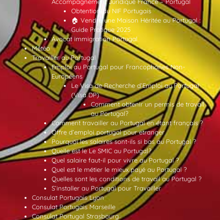
Accompagnement Juridique France – Portugal
Obtention du NIF Portugais
🏠 Vendre une Maison Héritée au Portugal :
Guide Pratique 2025
Avocat immigration Portugal
Météo
Travailler au Portugal
Emploi au Portugal pour Francophones Non-
Européens
Le Visa de Recherche d’Emploi au Portugal
(Visa DP)
Comment obtenir un permis de travail
au Portugal?
Comment travailler au Portugal en étant français ?
Offre d’emploi portugal pour etranger
Pourquoi les salaires sont-ils si bas au Portugal ?
Quelle est le Le SMIC au Portugal?
Quel salaire faut-il pour vivre au Portugal ?
Quel est le métier le mieux payé au Portugal ?
Quelles sont les conditions de travail au Portugal ?
S’installer au Portugal pour Travailler
Consulat Portugais Lyon
Consulat Portugais Marseille
Consulat Portugal Strasbourg