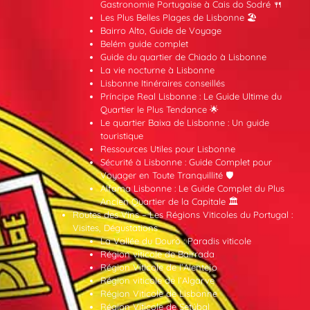
Gastronomie Portugaise à Cais do Sodré 🍴
Les Plus Belles Plages de Lisbonne 🏖️
Bairro Alto, Guide de Voyage
Belém guide complet
Guide du quartier de Chiado à Lisbonne
La vie nocturne à Lisbonne
Lisbonne Itinéraires conseillés
Príncipe Real Lisbonne : Le Guide Ultime du
Quartier le Plus Tendance 🌟
Le quartier Baixa de Lisbonne : Un guide
touristique
Ressources Utiles pour Lisbonne
Sécurité à Lisbonne : Guide Complet pour
Voyager en Toute Tranquillité 🛡️
Alfama Lisbonne : Le Guide Complet du Plus
Ancien Quartier de la Capitale 🏛️
Routes des Vins – Les Régions Viticoles du Portugal :
Visites, Dégustations
La Vallée du Douro : Paradis viticole
Région viticole de Bairrada
Région Viticole de l’Alentejo
Région viticole de l’Algarve
Région Viticole de Lisbonne
Région Viticole de Setúbal