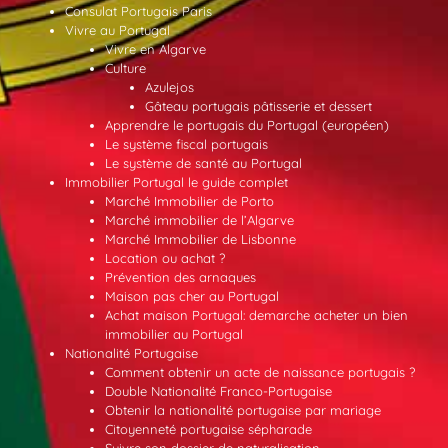
Consulat Portugais Paris
Vivre au Portugal
Vivre en Algarve
Culture
Azulejos
Gâteau portugais pâtisserie et dessert
Apprendre le portugais du Portugal (européen)
Le système fiscal portugais
Le système de santé au Portugal
Immobilier Portugal le guide complet
Marché Immobilier de Porto
Marché immobilier de l’Algarve
Marché Immobilier de Lisbonne
Location ou achat ?
Prévention des arnaques
Maison pas cher au Portugal
Achat maison Portugal: demarche acheter un bien
immobilier au Portugal
Nationalité Portugaise
Comment obtenir un acte de naissance portugais ?
Double Nationalité Franco-Portugaise
Obtenir la nationalité portugaise par mariage
Citoyenneté portugaise sépharade
Suivre son dossier de naturalisation