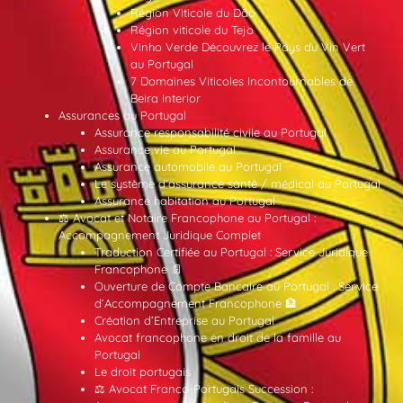
Région Viticole du Dão
Région viticole du Tejo
Vinho Verde Découvrez le Pays du Vin Vert
au Portugal
7 Domaines Viticoles Incontournables de
Beira Interior
Assurances au Portugal
Assurance responsabilité civile au Portugal
Assurance vie au Portugal
Assurance automobile au Portugal
Le système d’assurance santé / médical au Portugal
Assurance habitation au Portugal
⚖️ Avocat et Notaire Francophone au Portugal :
Accompagnement Juridique Complet
Traduction Certifiée au Portugal : Service Juridique
Francophone 📄
Ouverture de Compte Bancaire au Portugal : Service
d’Accompagnement Francophone 🏦
Création d’Entreprise au Portugal
Avocat francophone en droit de la famille au
Portugal
Le droit portugais
⚖️ Avocat Franco-Portugais Succession :