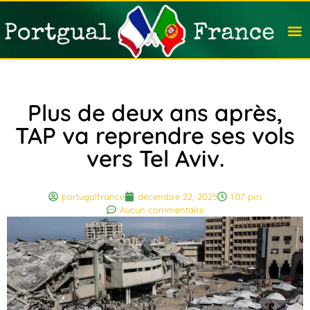
Travail
Nation
Avocat
Vivre
Immobi
Voyag
Plus de deux ans après,
TAP va reprendre ses vols
vers Tel Aviv.
portugalfrance
décembre 22, 2025
1:07 pm
Aucun commentaire