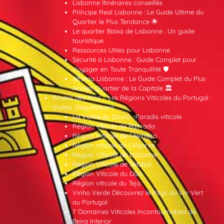
Lisbonne Itinéraires conseillés
Príncipe Real Lisbonne : Le Guide Ultime du
Quartier le Plus Tendance 🌟
Le quartier Baixa de Lisbonne : Un guide
touristique
Ressources Utiles pour Lisbonne
Sécurité à Lisbonne : Guide Complet pour
Voyager en Toute Tranquillité 🛡️
Alfama Lisbonne : Le Guide Complet du Plus
Ancien Quartier de la Capitale 🏛️
Routes des Vins – Les Régions Viticoles du Portugal :
Visites, Dégustations
La Vallée du Douro : Paradis viticole
Région viticole de Bairrada
Région Viticole de l’Alentejo
Région viticole de l’Algarve
Région Viticole de Lisbonne
Région Viticole de Setúbal
Région Viticole du Dão
Région viticole du Tejo
Vinho Verde Découvrez le Pays du Vin Vert
au Portugal
7 Domaines Viticoles Incontournables de
Beira Interior