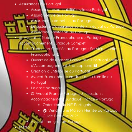
Assurances au Portugal
Assurance responsabilité civile au Portugal
Assurance vie au Portugal
Assurance automobile au Portugal
Le système d’assurance santé / médical au Portugal
Assurance habitation au Portugal
⚖️ Avocat et Notaire Francophone au Portugal :
Accompagnement Juridique Complet
Traduction Certifiée au Portugal : Service Juridique
Francophone 📄
Ouverture de Compte Bancaire au Portugal : Service
d’Accompagnement Francophone 🏦
Création d’Entreprise au Portugal
Avocat francophone en droit de la famille au
Portugal
Le droit portugais
⚖️ Avocat Franco-Portugais Succession :
Accompagnement Juridique France – Portugal
Obtention du NIF Portugais
🏠 Vendre une Maison Héritée au Portugal :
Guide Pratique 2025
Avocat immigration Portugal
Météo