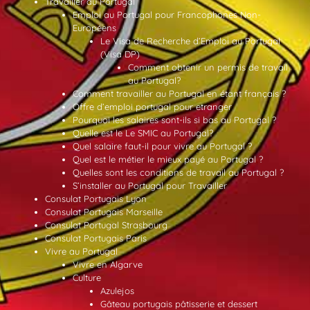
Travailler au Portugal
Emploi au Portugal pour Francophones Non-
Européens
Le Visa de Recherche d’Emploi au Portugal
(Visa DP)
Comment obtenir un permis de travail
au Portugal?
Comment travailler au Portugal en étant français ?
Offre d’emploi portugal pour etranger
Pourquoi les salaires sont-ils si bas au Portugal ?
Quelle est le Le SMIC au Portugal?
Quel salaire faut-il pour vivre au Portugal ?
Quel est le métier le mieux payé au Portugal ?
Quelles sont les conditions de travail au Portugal ?
S’installer au Portugal pour Travailler
Consulat Portugais Lyon
Consulat Portugais Marseille
Consulat Portugal Strasbourg
Consulat Portugais Paris
Vivre au Portugal
Vivre en Algarve
Culture
Azulejos
Gâteau portugais pâtisserie et dessert