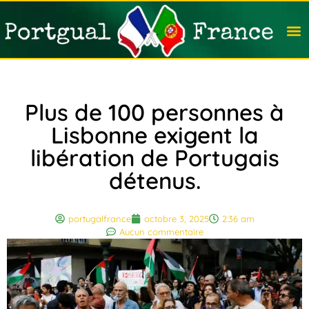
Travail
Nation
Avocat
Vivre
Immobi
Voyag
Plus de 100 personnes à
Lisbonne exigent la
libération de Portugais
détenus.
portugalfrance
octobre 3, 2025
2:36 am
Aucun commentaire