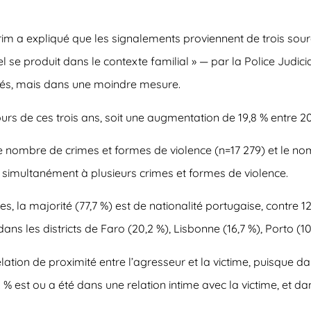
rim a expliqué que les signalements proviennent de trois sour
l se produit dans le contexte familial » — par la Police Judicia
tités, mais dans une moindre mesure.
ours de ces trois ans, soit une augmentation de 19,8 % entre 2
le nombre de crimes et formes de violence (n=17 279) et le n
e simultanément à plusieurs crimes et formes de violence.
s, la majorité (77,7 %) est de nationalité portugaise, contre 1
ns les districts de Faro (20,2 %), Lisbonne (16,7 %), Porto (10
elation de proximité entre l’agresseur et la victime, puisque d
% est ou a été dans une relation intime avec la victime, et dan