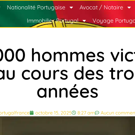
Nationalité Portugaise
Avocat / Notaire
Immobilier Portugal
Voyage Portuga
 000 hommes vic
au cours des tro
années
ortugalfrance
octobre 15, 2025
8:27 am
Aucun comment