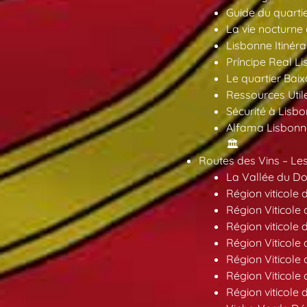
Guide du quarti
La vie nocturne
Lisbonne Itinéra
Príncipe Real Li
Le quartier Baix
Ressources Util
Sécurité à Lisbo
Alfama Lisbonne
🏛️
Routes des Vins – Les
La Vallée du Dou
Région viticole 
Région Viticole 
Région viticole 
Région Viticole
Région Viticole
Région Viticole
Région viticole 