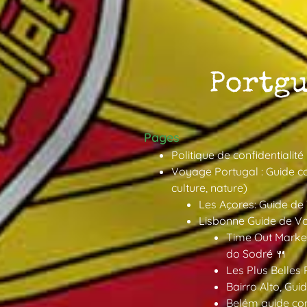
Pages
Politique de confidentialité
Voyage Portugal : Guide co
culture, nature)
Les Açores: Guide de
Lisbonne Guide de V
Time Out Market
do Sodré 🍴
Les Plus Belles 
Bairro Alto, Gu
Belém guide co