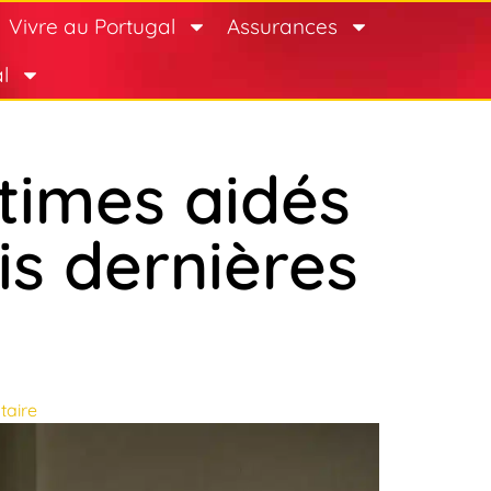
Vivre au Portugal
Assurances
l
times aidés
is dernières
aire