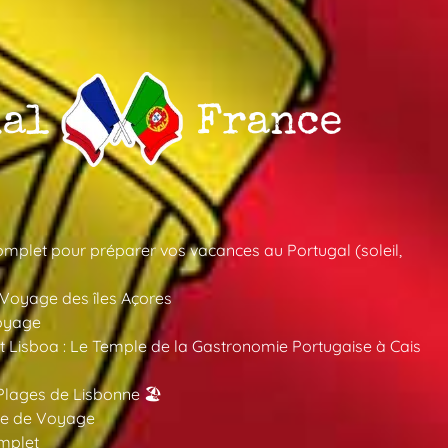
mplet pour préparer vos vacances au Portugal (soleil,
 Voyage des îles Açores
oyage
 Lisboa : Le Temple de la Gastronomie Portugaise à Cais
Plages de Lisbonne 🏖️
ide de Voyage
mplet