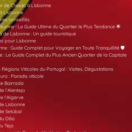
er de Chiado à Lisbonne
 à Lisbonne
ires conseillés
sbonne : Le Guide Ultime du Quartier le Plus Tendance 🌟
a de Lisbonne : Un guide touristique
es pour Lisbonne
nne : Guide Complet pour Voyager en Toute Tranquillité 🛡️
 : Le Guide Complet du Plus Ancien Quartier de la Capitale
 Régions Viticoles du Portugal : Visites, Dégustations
ro : Paradis viticole
de Bairrada
de l’Alentejo
de l’Algarve
 de Lisbonne
 de Setúbal
 du Dão
du Tejo