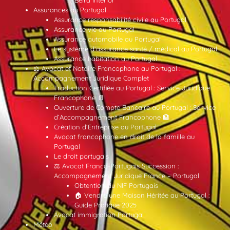
Beira Interior
Assurances au Portugal
Assurance responsabilité civile au Portugal
Assurance vie au Portugal
Assurance automobile au Portugal
Le système d’assurance santé / médical au Portugal
Assurance habitation au Portugal
⚖️ Avocat et Notaire Francophone au Portugal :
Accompagnement Juridique Complet
Traduction Certifiée au Portugal : Service Juridique
Francophone 📄
Ouverture de Compte Bancaire au Portugal : Service
d’Accompagnement Francophone 🏦
Création d’Entreprise au Portugal
Avocat francophone en droit de la famille au
Portugal
Le droit portugais
⚖️ Avocat Franco-Portugais Succession :
Accompagnement Juridique France – Portugal
Obtention du NIF Portugais
🏠 Vendre une Maison Héritée au Portugal :
Guide Pratique 2025
Avocat immigration Portugal
Météo