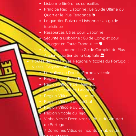
Lisbonne Itinéraires conseillés
Príncipe Real Lisbonne : Le Guide Ultime du
Quartier le Plus Tendance 🌟
Le quartier Baixa de Lisbonne : Un guide
touristique
Ressources Utiles pour Lisbonne
Sécurité à Lisbonne : Guide Complet pour
Voyager en Toute Tranquillité 🛡️
Alfama Lisbonne : Le Guide Complet du Plus
Ancien Quartier de la Capitale 🏛️
Routes des Vins – Les Régions Viticoles du Portugal :
Visites, Dégustations
La Vallée du Douro : Paradis viticole
Région viticole de Bairrada
Région Viticole de l’Alentejo
Région viticole de l’Algarve
Région Viticole de Lisbonne
Région Viticole de Setúbal
Région Viticole du Dão
Région viticole du Tejo
Vinho Verde Découvrez le Pays du Vin Vert
au Portugal
7 Domaines Viticoles Incontournables de