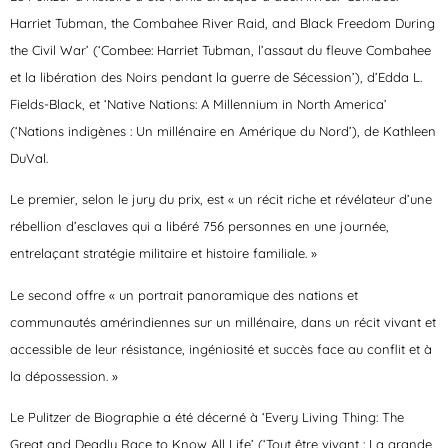
Harriet Tubman, the Combahee River Raid, and Black Freedom During
the Civil War’
(‘Combee: Harriet Tubman, l’assaut du fleuve Combahee
et la libération des Noirs pendant la guerre de Sécession’), d’Edda L.
Fields-Black, et
‘Native Nations: A Millennium in North America’
(‘Nations indigènes : Un millénaire en Amérique du Nord’), de Kathleen
DuVal.
Le premier, selon le jury du prix, est « un récit riche et révélateur d’une
rébellion d’esclaves qui a libéré 756 personnes en une journée,
entrelaçant stratégie militaire et histoire familiale. »
Le second offre « un portrait panoramique des nations et
communautés amérindiennes sur un millénaire, dans un récit vivant et
accessible de leur résistance, ingéniosité et succès face au conflit et à
la dépossession. »
Le
Pulitzer de Biographie
a été décerné à
‘Every Living Thing: The
Great and Deadly Race to Know All Life’
(‘Tout être vivant : La grande