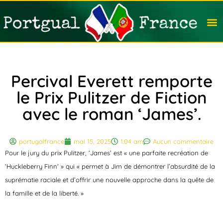
Travail
Nation
Avocat
Vivre
Immobi
Voyag
Percival Everett remporte
le Prix Pulitzer de Fiction
avec le roman ‘James’.
portugalfrance
mai 15, 2025
1:04 am
Aucun commentaire
Pour le jury du prix Pulitzer, ‘James’ est « une parfaite recréation de
‘Huckleberry Finn' » qui
« permet à Jim de démontrer l’absurdité de la
suprématie raciale et d’offrir une nouvelle approche dans la quête de
la famille et de la liberté. »