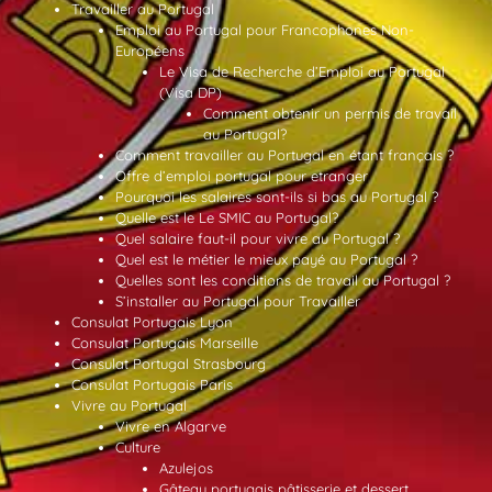
Travailler au Portugal
Emploi au Portugal pour Francophones Non-
Européens
Le Visa de Recherche d’Emploi au Portugal
(Visa DP)
Comment obtenir un permis de travail
au Portugal?
Comment travailler au Portugal en étant français ?
Offre d’emploi portugal pour etranger
Pourquoi les salaires sont-ils si bas au Portugal ?
Quelle est le Le SMIC au Portugal?
Quel salaire faut-il pour vivre au Portugal ?
Quel est le métier le mieux payé au Portugal ?
Quelles sont les conditions de travail au Portugal ?
S’installer au Portugal pour Travailler
Consulat Portugais Lyon
Consulat Portugais Marseille
Consulat Portugal Strasbourg
Consulat Portugais Paris
Vivre au Portugal
Vivre en Algarve
Culture
Azulejos
Gâteau portugais pâtisserie et dessert