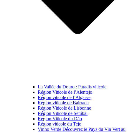
La Vallée du Douro : Paradis viticole
Région Viticole de l’Alentejo
Région viticole de l’Algarve
Région viticole de Bairrada
Région Viticole de Lisbonne
Région Viticole de Setúbal
Région Viticole du Dão
Région viticole du Tejo
Vinho Verde Découvrez le Pays du Vin Vert au