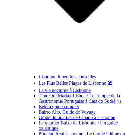
Lisbonne Itinéraires conseillés
Les Plus Belles Plages de Lisbonne 🏖️
La vie nocturne à Lisbonne
Time Out Market Lisboa : Le Temple de la
Gastronomie Portugaise à Cais do Sodré 🍴
Belém guide complet
Bairro Alto, Guide de Voyage
Guide du quartier de Chiado à Lisbonne
Le quartier Baixa de Lisbonne : Un guide
touristique
Príncipe Real Lisbonne : Le Guide Ultime du