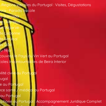
 Régions Viticoles du Portugal : Visites, Dégustations
ro : Paradis viticole
de Bairrada
de l’Alentejo
de l’Algarve
 de Lisbonne
 de Setúbal
 du Dão
du Tejo
ouvrez le Pays du Vin Vert au Portugal
oles Incontournables de Beira Interior
ité civile au Portugal
tugal
e au Portugal
ce santé / médical au Portugal
 au Portugal
ncophone au Portugal : Accompagnement Juridique Complet