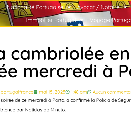
Nationalité Portugaise
Avocat / Notaire
Immobilier Portugal
Voyage Portuga
ia cambriolée en
rée mercredi à P
portugalfrance
mai 15, 2025
1:48 am
Aucun commentai
 soirée de ce mercredi à Porto, a confirmé la
Polícia de Segu
 obtenue par
Notícias ao Minuto
.