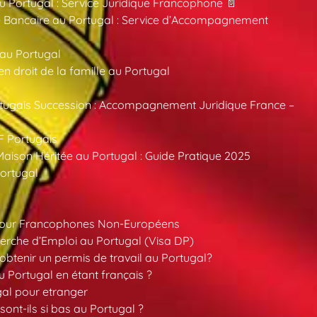
au Portugal : Service Juridique Francophone 📄
 Bancaire au Portugal : Service d’Accompagnement
 au Portugal
 droit de la famille au Portugal
tugais Succession : Accompagnement Juridique France –
F Portugais
aison Héritée au Portugal : Guide Pratique 2025
ortugal
pour Francophones Non-Européens
erche d’Emploi au Portugal (Visa DP)
tenir un permis de travail au Portugal?
 Portugal en étant français ?
gal pour etranger
sont-ils si bas au Portugal ?