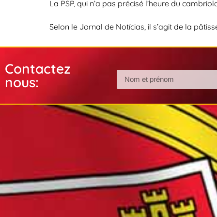
La PSP, qui n’a pas précisé l’heure du cambriol
Selon le
Jornal de Notícias
, il s’agit de la pâti
Contactez
nous: