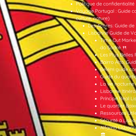
Politique de confidentialité
Voyage Portugal : Guide co
culture, nature)
Les Açores: Guide de
Lisbonne Guide de V
Time Out Market
do Sodré 🍴
Les Plus Belles 
Bairro Alto, Gu
Belém guide co
Guide du quarti
La vie nocturne
Lisbonne Itinéra
Príncipe Real Li
Le quartier Baix
Ressources Util
Sécurité à Lisbo
Alfama Lisbonne
🏛️