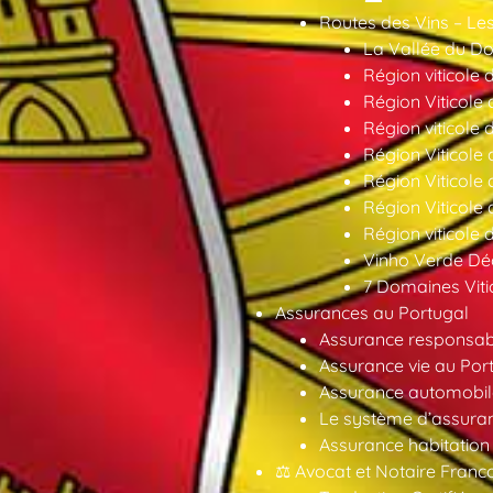
Routes des Vins – Les
La Vallée du Dou
Région viticole 
Région Viticole 
Région viticole 
Région Viticole
Région Viticole
Région Viticole
Région viticole 
Vinho Verde Déc
7 Domaines Vitic
Assurances au Portugal
Assurance responsabil
Assurance vie au Por
Assurance automobil
Le système d’assuran
Assurance habitation
⚖️ Avocat et Notaire Fra