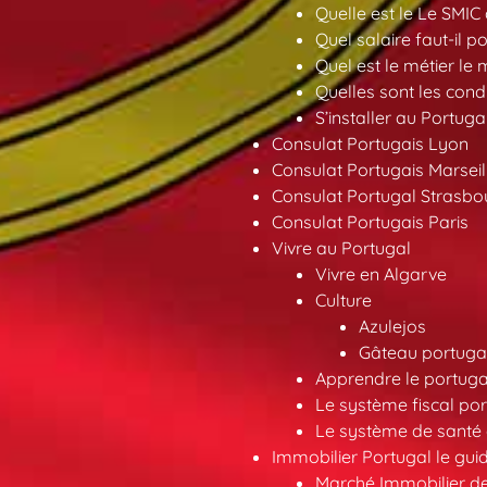
Quelle est le Le SMIC
Quel salaire faut-il p
Quel est le métier le
Quelles sont les condi
S’installer au Portuga
Consulat Portugais Lyon
Consulat Portugais Marseil
Consulat Portugal Strasbo
Consulat Portugais Paris
Vivre au Portugal
Vivre en Algarve
Culture
Azulejos
Gâteau portugai
Apprendre le portuga
Le système fiscal por
Le système de santé 
Immobilier Portugal le gui
Marché Immobilier d