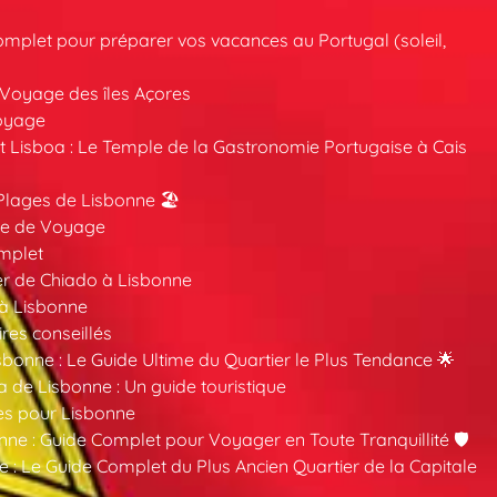
mplet pour préparer vos vacances au Portugal (soleil,
 Voyage des îles Açores
oyage
 Lisboa : Le Temple de la Gastronomie Portugaise à Cais
Plages de Lisbonne 🏖️
ide de Voyage
mplet
er de Chiado à Lisbonne
 à Lisbonne
ires conseillés
sbonne : Le Guide Ultime du Quartier le Plus Tendance 🌟
a de Lisbonne : Un guide touristique
es pour Lisbonne
nne : Guide Complet pour Voyager en Toute Tranquillité 🛡️
 : Le Guide Complet du Plus Ancien Quartier de la Capitale