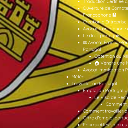
Traduction Certifiée 
Ouverture de Compte
Francophone 🏦
Création d’Entreprise
Avocat francophone en
Le droit portugais
⚖️ Avocat Franco-Por
Portugal
Obtention du NI
🏠 Vendre une M
Avocat immigration P
Météo
Travailler au Portugal
Emploi au Portugal 
Le Visa de Rech
Comment ob
Comment travailler au
Offre d’emploi portu
Pourquoi les salaires 