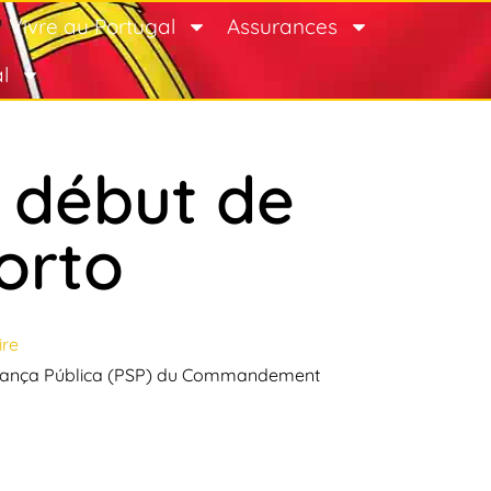
Vivre au Portugal
Assurances
l
 début de
orto
re
rança Pública
(PSP) du Commandement