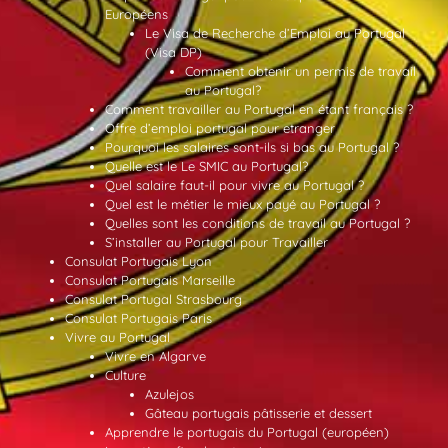
Européens
Le Visa de Recherche d’Emploi au Portugal
(Visa DP)
Comment obtenir un permis de travail
au Portugal?
Comment travailler au Portugal en étant français ?
Offre d’emploi portugal pour etranger
Pourquoi les salaires sont-ils si bas au Portugal ?
Quelle est le Le SMIC au Portugal?
Quel salaire faut-il pour vivre au Portugal ?
Quel est le métier le mieux payé au Portugal ?
Quelles sont les conditions de travail au Portugal ?
S’installer au Portugal pour Travailler
Consulat Portugais Lyon
Consulat Portugais Marseille
Consulat Portugal Strasbourg
Consulat Portugais Paris
Vivre au Portugal
Vivre en Algarve
Culture
Azulejos
Gâteau portugais pâtisserie et dessert
Apprendre le portugais du Portugal (européen)