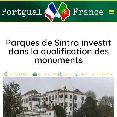
Travail
Nation
Avocat
Vivre
Immobi
Voyag
Parques de Sintra investit
dans la qualification des
monuments
portugalfrance
mars 9, 2026
7:47 am
Aucun commentaire