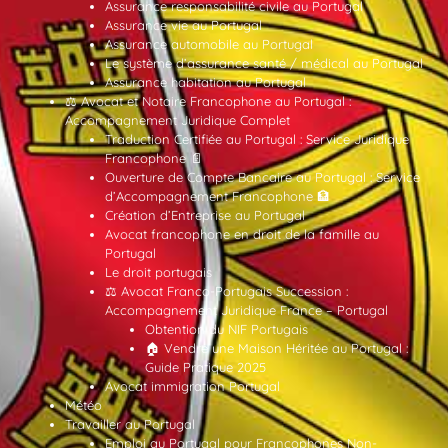
Assurance responsabilité civile au Portugal
Assurance vie au Portugal
Assurance automobile au Portugal
Le système d’assurance santé / médical au Portugal
Assurance habitation au Portugal
⚖️ Avocat et Notaire Francophone au Portugal :
Accompagnement Juridique Complet
Traduction Certifiée au Portugal : Service Juridique
Francophone 📄
Ouverture de Compte Bancaire au Portugal : Service
d’Accompagnement Francophone 🏦
Création d’Entreprise au Portugal
Avocat francophone en droit de la famille au
Portugal
Le droit portugais
⚖️ Avocat Franco-Portugais Succession :
Accompagnement Juridique France – Portugal
Obtention du NIF Portugais
🏠 Vendre une Maison Héritée au Portugal :
Guide Pratique 2025
Avocat immigration Portugal
Météo
Travailler au Portugal
Emploi au Portugal pour Francophones Non-