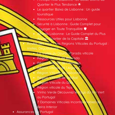
Quartier le Plus Tendance 🌟
Le quartier Baixa de Lisbonne : Un guide
touristique
Ressources Utiles pour Lisbonne
Sécurité à Lisbonne : Guide Complet pour
Voyager en Toute Tranquillité 🛡️
Alfama Lisbonne : Le Guide Complet du Plus
Ancien Quartier de la Capitale 🏛️
Routes des Vins – Les Régions Viticoles du Portugal :
Visites, Dégustations
La Vallée du Douro : Paradis viticole
Région viticole de Bairrada
Région Viticole de l’Alentejo
Région viticole de l’Algarve
Région Viticole de Lisbonne
Région Viticole de Setúbal
Région Viticole du Dão
Région viticole du Tejo
Vinho Verde Découvrez le Pays du Vin Vert
au Portugal
7 Domaines Viticoles Incontournables de
Beira Interior
Assurances au Portugal