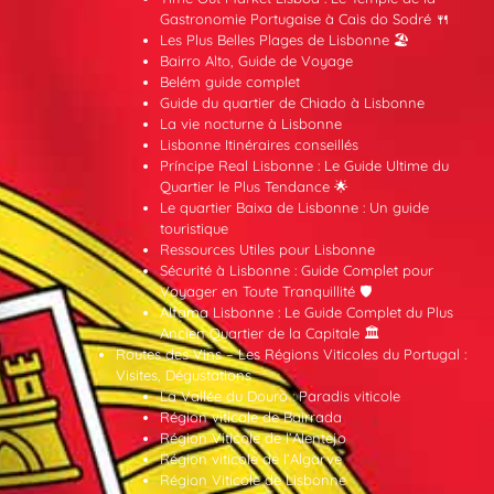
Gastronomie Portugaise à Cais do Sodré 🍴
Les Plus Belles Plages de Lisbonne 🏖️
Bairro Alto, Guide de Voyage
Belém guide complet
Guide du quartier de Chiado à Lisbonne
La vie nocturne à Lisbonne
Lisbonne Itinéraires conseillés
Príncipe Real Lisbonne : Le Guide Ultime du
Quartier le Plus Tendance 🌟
Le quartier Baixa de Lisbonne : Un guide
touristique
Ressources Utiles pour Lisbonne
Sécurité à Lisbonne : Guide Complet pour
Voyager en Toute Tranquillité 🛡️
Alfama Lisbonne : Le Guide Complet du Plus
Ancien Quartier de la Capitale 🏛️
Routes des Vins – Les Régions Viticoles du Portugal :
Visites, Dégustations
La Vallée du Douro : Paradis viticole
Région viticole de Bairrada
Région Viticole de l’Alentejo
Région viticole de l’Algarve
Région Viticole de Lisbonne