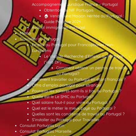
Accompagnement Juridique France – Portugal
Obtention du NIF Portugais
🏠 Vendre une Maison Héritée au Portugal :
Guide Pratique 2025
Avocat immigration Portugal
Météo
Travailler au Portugal
Emploi au Portugal pour Francophones Non-
Européens
Le Visa de Recherche d’Emploi au Portugal
(Visa DP)
Comment obtenir un permis de travail
au Portugal?
Comment travailler au Portugal en étant français ?
Offre d’emploi portugal pour etranger
Pourquoi les salaires sont-ils si bas au Portugal ?
Quelle est le Le SMIC au Portugal?
Quel salaire faut-il pour vivre au Portugal ?
Quel est le métier le mieux payé au Portugal ?
Quelles sont les conditions de travail au Portugal ?
S’installer au Portugal pour Travailler
Consulat Portugais Lyon
Consulat Portugais Marseille