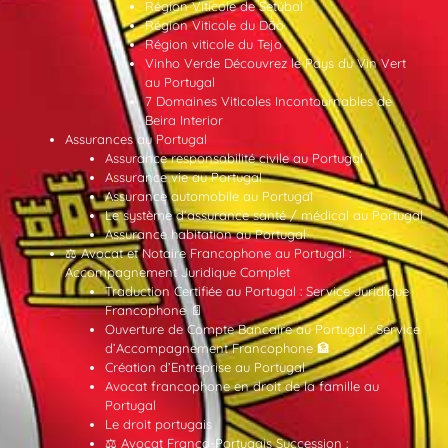
Région Viticole de Setúbal
Région Viticole du Dão
Région viticole du Tejo
Vinho Verde Découvrez le Pays du Vin Vert
au Portugal
7 Domaines Viticoles Incontournables de
Beira Interior
Assurances au Portugal
Assurance responsabilité civile au Portugal
Assurance vie au Portugal
Assurance automobile au Portugal
Le système d’assurance santé / médical au Portugal
Assurance habitation au Portugal
⚖️ Avocat et Notaire Francophone au Portugal :
Accompagnement Juridique Complet
Traduction Certifiée au Portugal : Service Juridique
Francophone 📄
Ouverture de Compte Bancaire au Portugal : Service
d’Accompagnement Francophone 🏦
Création d’Entreprise au Portugal
Avocat francophone en droit de la famille au
Portugal
Le droit portugais
⚖️ Avocat Franco-Portugais Succession :