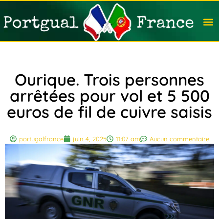
Travail
Nation
Avocat
Vivre
Immobi
Voyag
Ourique. Trois personnes
arrêtées pour vol et 5 500
euros de fil de cuivre saisis
portugalfrance
juin 4, 2025
11:07 am
Aucun commentaire