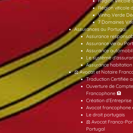
Région Viticole
Région viticole 
Vinho Verde Déc
7 Domaines Vitic
Assurances au Portugal
Assurance responsabil
Assurance vie au Por
Assurance automobil
Le système d’assuran
Assurance habitation
⚖️ Avocat et Notaire Fra
Traduction Certifiée 
Ouverture de Compte
Francophone 🏦
Création d’Entreprise
Avocat francophone en
Le droit portugais
⚖️ Avocat Franco-Por
Portugal