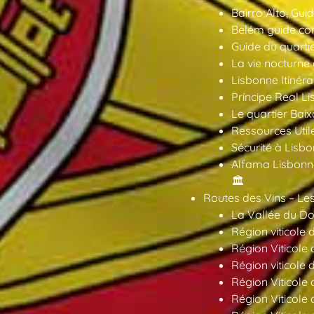
Bairro Alto, Gu
Belém guide co
Guide du quarti
La vie nocturne
Lisbonne Itinéra
Príncipe Real Li
Le quartier Baix
Ressources Util
Sécurité à Lisbo
Alfama Lisbonne
🏛️
Routes des Vins – Les
La Vallée du Dou
Région viticole 
Région Viticole 
Région viticole 
Région Viticole
Région Viticole