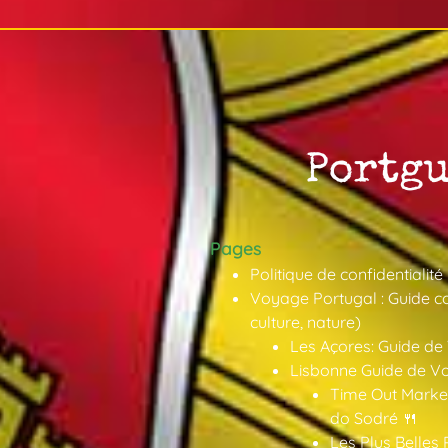
Pages
Politique de confidentialité
Voyage Portugal : Guide co
culture, nature)
Les Açores: Guide de
Lisbonne Guide de V
Time Out Market
do Sodré 🍴
Les Plus Belles 