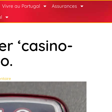
Vivre au Portugal
Assurances
l
r ‘casino-
o.
taire