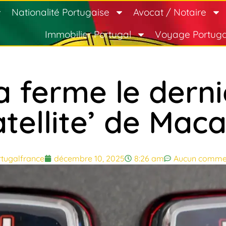
Nationalité Portugaise
Avocat / Notaire
Immobilier Portugal
Voyage Portuga
 ferme le dernie
atellite’ de Maca
tugalfrance
décembre 10, 2025
8:26 am
Aucun commen