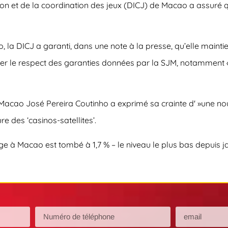
tion et de la coordination des jeux (DICJ) de Macao a assuré q
, la DICJ a garanti, dans une note à la presse, qu’elle maint
urer le respect des garanties données par la SJM, notamment « 
e Macao José Pereira Coutinho a exprimé sa crainte d' »une n
e des ‘casinos-satellites’.
ge à Macao est tombé à 1,7 % – le niveau le plus bas depuis ja