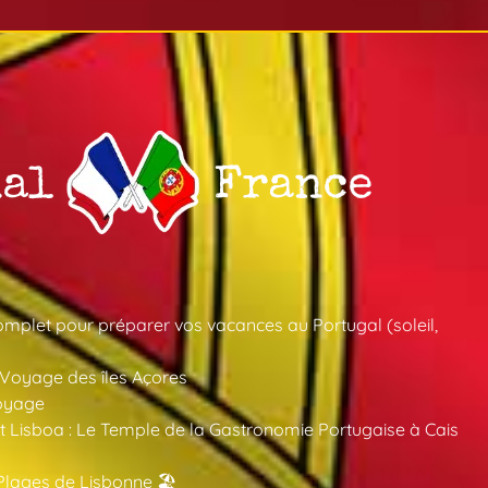
mplet pour préparer vos vacances au Portugal (soleil,
 Voyage des îles Açores
oyage
 Lisboa : Le Temple de la Gastronomie Portugaise à Cais
Plages de Lisbonne 🏖️