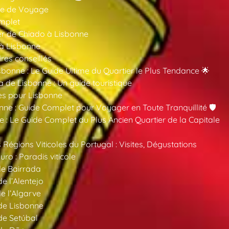
ide de Voyage
mplet
er de Chiado à Lisbonne
 à Lisbonne
ires conseillés
sbonne : Le Guide Ultime du Quartier le Plus Tendance 🌟
a de Lisbonne : Un guide touristique
es pour Lisbonne
nne : Guide Complet pour Voyager en Toute Tranquillité 🛡️
 : Le Guide Complet du Plus Ancien Quartier de la Capitale
 Régions Viticoles du Portugal : Visites, Dégustations
ro : Paradis viticole
de Bairrada
de l’Alentejo
de l’Algarve
 de Lisbonne
 de Setúbal