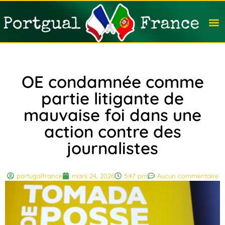
Travail
Nation
Avocat
Vivre
Immobi
Voyag
OE condamnée comme
partie litigante de
mauvaise foi dans une
action contre des
journalistes
portugalfrance
mars 24, 2026
5:47 pm
Aucun commentaire