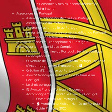
7 Domaines Viticoles Incontournables de
Beira Interior
Assurances au Portugal
Assurance responsabilité civile au Portugal
Assurance vie au Portugal
Assurance automobile au Portugal
Le système d’assurance santé / médical au Portugal
Assurance habitation au Portugal
⚖️ Avocat et Notaire Francophone au Portugal :
Accompagnement Juridique Complet
Traduction Certifiée au Portugal : Service Juridique
Francophone 📄
Ouverture de Compte Bancaire au Portugal : Service
d’Accompagnement Francophone 🏦
Création d’Entreprise au Portugal
Avocat francophone en droit de la famille au
Portugal
Le droit portugais
⚖️ Avocat Franco-Portugais Succession :
Accompagnement Juridique France – Portugal
Obtention du NIF Portugais
🏠 Vendre une Maison Héritée au Portugal :
Guide Pratique 2025