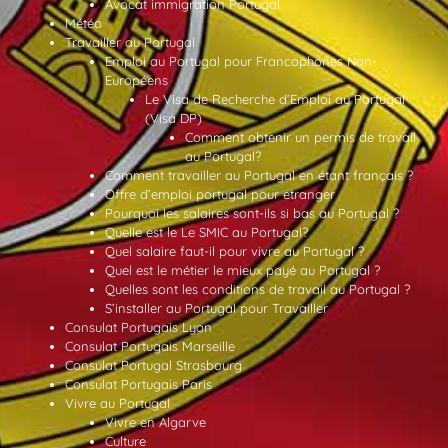
Avocat immigration Portugal
Météo
Travailler au Portugal
Emploi au Portugal pour Francophones Non-
Européens
Le Visa de Recherche d’Emploi au Portugal
(Visa DP)
Comment obtenir un permis de travail
au Portugal?
Comment travailler au Portugal en étant français ?
Offre d’emploi portugal pour etranger
Pourquoi les salaires sont-ils si bas au Portugal ?
Quelle est le Le SMIC au Portugal?
Quel salaire faut-il pour vivre au Portugal ?
Quel est le métier le mieux payé au Portugal ?
Quelles sont les conditions de travail au Portugal ?
S’installer au Portugal pour Travailler
Consulat Portugais Lyon
Consulat Portugais Marseille
Consulat Portugal Strasbourg
Consulat Portugais Paris
Vivre au Portugal
Vivre en Algarve
Culture