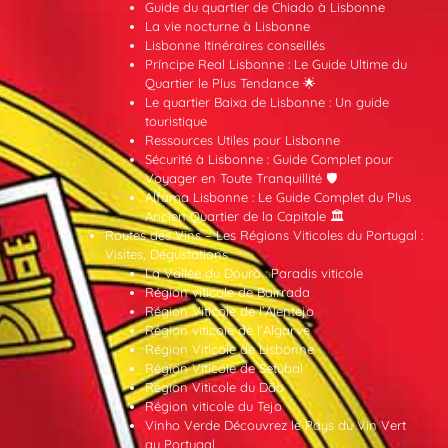
Guide du quartier de Chiado à Lisbonne
La vie nocturne à Lisbonne
Lisbonne Itinéraires conseillés
Príncipe Real Lisbonne : Le Guide Ultime du
Quartier le Plus Tendance 🌟
Le quartier Baixa de Lisbonne : Un guide
touristique
Ressources Utiles pour Lisbonne
Sécurité à Lisbonne : Guide Complet pour
Voyager en Toute Tranquillité 🛡️
Alfama Lisbonne : Le Guide Complet du Plus
Ancien Quartier de la Capitale 🏛️
Routes des Vins – Les Régions Viticoles du Portugal :
Visites, Dégustations
La Vallée du Douro : Paradis viticole
Région viticole de Bairrada
Région Viticole de l’Alentejo
Région viticole de l’Algarve
Région Viticole de Lisbonne
Région Viticole de Setúbal
Région Viticole du Dão
Région viticole du Tejo
Vinho Verde Découvrez le Pays du Vin Vert
au Portugal