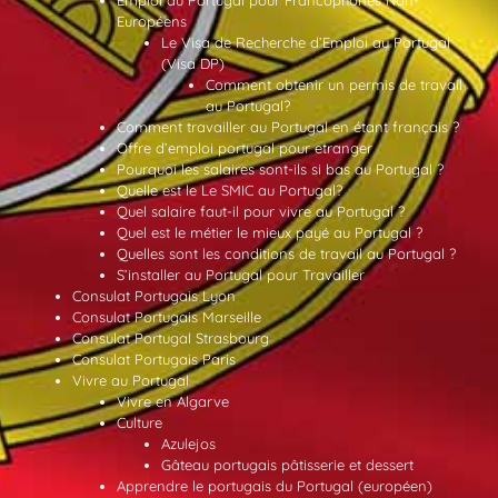
Européens
Le Visa de Recherche d’Emploi au Portugal
(Visa DP)
Comment obtenir un permis de travail
au Portugal?
Comment travailler au Portugal en étant français ?
Offre d’emploi portugal pour etranger
Pourquoi les salaires sont-ils si bas au Portugal ?
Quelle est le Le SMIC au Portugal?
Quel salaire faut-il pour vivre au Portugal ?
Quel est le métier le mieux payé au Portugal ?
Quelles sont les conditions de travail au Portugal ?
S’installer au Portugal pour Travailler
Consulat Portugais Lyon
Consulat Portugais Marseille
Consulat Portugal Strasbourg
Consulat Portugais Paris
Vivre au Portugal
Vivre en Algarve
Culture
Azulejos
Gâteau portugais pâtisserie et dessert
Apprendre le portugais du Portugal (européen)