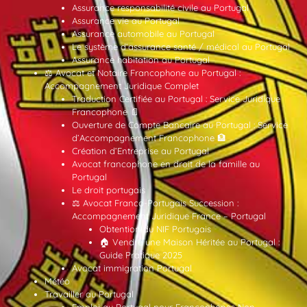
Assurance responsabilité civile au Portugal
Assurance vie au Portugal
Assurance automobile au Portugal
Le système d’assurance santé / médical au Portugal
Assurance habitation au Portugal
⚖️ Avocat et Notaire Francophone au Portugal :
Accompagnement Juridique Complet
Traduction Certifiée au Portugal : Service Juridique
Francophone 📄
Ouverture de Compte Bancaire au Portugal : Service
d’Accompagnement Francophone 🏦
Création d’Entreprise au Portugal
Avocat francophone en droit de la famille au
Portugal
Le droit portugais
⚖️ Avocat Franco-Portugais Succession :
Accompagnement Juridique France – Portugal
Obtention du NIF Portugais
🏠 Vendre une Maison Héritée au Portugal :
Guide Pratique 2025
Avocat immigration Portugal
Météo
Travailler au Portugal
Emploi au Portugal pour Francophones Non-