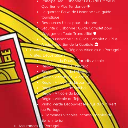
Príncipe Real Lisbonne : Le Guide Ultime du
Quartier le Plus Tendance 🌟
Le quartier Baixa de Lisbonne : Un guide
touristique
Ressources Utiles pour Lisbonne
Sécurité à Lisbonne : Guide Complet pour
Voyager en Toute Tranquillité 🛡️
Alfama Lisbonne : Le Guide Complet du Plus
Ancien Quartier de la Capitale 🏛️
Routes des Vins – Les Régions Viticoles du Portugal :
Visites, Dégustations
La Vallée du Douro : Paradis viticole
Région viticole de Bairrada
Région Viticole de l’Alentejo
Région viticole de l’Algarve
Région Viticole de Lisbonne
Région Viticole de Setúbal
Région Viticole du Dão
Région viticole du Tejo
Vinho Verde Découvrez le Pays du Vin Vert
au Portugal
7 Domaines Viticoles Incontournables de
Beira Interior
Assurances au Portugal