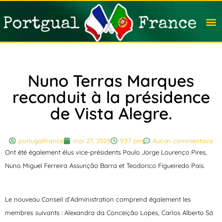
Travail
Nation
Avocat
Vivre
Immobi
Voyag
Nuno Terras Marques
reconduit à la présidence
de Vista Alegre.
portugalfrance
mai 27, 2025
9:37 pm
Aucun commentaire
Ont été également élus vice-présidents Paulo Jorge Lourenço Pires,
Nuno Miguel Ferreira Assunção Barra et Teodorico Figueiredo Pais.
Le nouveau Conseil d’Administration comprend également les
membres suivants : Alexandra da Conceição Lopes, Carlos Alberto Sá