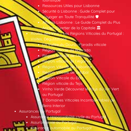
Ressources Utiles pour Lisbonne
Sécurité à Lisbonne : Guide Complet pour
Voyager en Toute Tranquillité 🛡️
Alfama Lisbonne : Le Guide Complet du Plus
Ancien Quartier de la Capitale 🏛️
Routes des Vins – Les Régions Viticoles du Portugal :
Visites, Dégustations
La Vallée du Douro : Paradis viticole
Région viticole de Bairrada
Région Viticole de l’Alentejo
Région viticole de l’Algarve
Région Viticole de Lisbonne
Région Viticole de Setúbal
Région Viticole du Dão
Région viticole du Tejo
Vinho Verde Découvrez le Pays du Vin Vert
au Portugal
7 Domaines Viticoles Incontournables de
Beira Interior
Assurances au Portugal
Assurance responsabilité civile au Portugal
Assurance vie au Portugal
Assurance automobile au Portugal