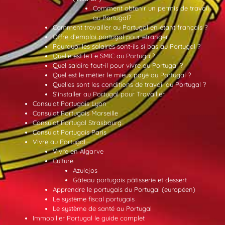
Comment obtenir un permis de travail
au Portugal?
Comment travailler au Portugal en étant français ?
Offre d’emploi portugal pour etranger
Pourquoi les salaires sont-ils si bas au Portugal ?
Quelle est le Le SMIC au Portugal?
Quel salaire faut-il pour vivre au Portugal ?
Quel est le métier le mieux payé au Portugal ?
Quelles sont les conditions de travail au Portugal ?
S’installer au Portugal pour Travailler
Consulat Portugais Lyon
Consulat Portugais Marseille
Consulat Portugal Strasbourg
Consulat Portugais Paris
Vivre au Portugal
Vivre en Algarve
Culture
Azulejos
Gâteau portugais pâtisserie et dessert
Apprendre le portugais du Portugal (européen)
Le système fiscal portugais
Le système de santé au Portugal
Immobilier Portugal le guide complet