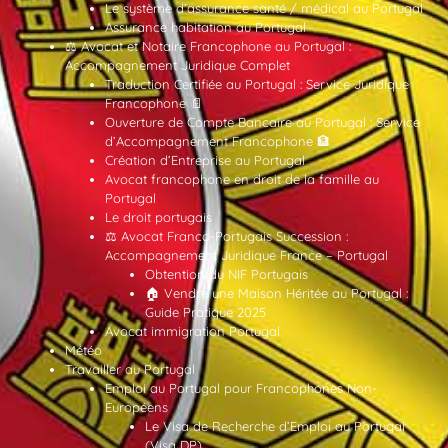
Le système d’assurance santé / médical au Portugal
Assurance habitation au Portugal
⚖️ Avocat et Notaire Francophone au Portugal :
Accompagnement Juridique Complet
Traduction Certifiée au Portugal : Service Juridique
Francophone 📄
Ouverture de Compte Bancaire au Portugal : Service
d’Accompagnement Francophone 🏦
Création d’Entreprise au Portugal
Avocat francophone en droit de la famille au
Portugal
Le droit portugais
⚖️ Avocat Franco-Portugais Succession :
Accompagnement Juridique France – Portugal
Obtention du NIF Portugais
🏠 Vendre une Maison Héritée au Portugal :
Guide Pratique 2025
Avocat immigration Portugal
Météo
Travailler au Portugal
Emploi au Portugal pour Francophones Non-
Européens
Le Visa de Recherche d’Emploi au Portugal
(Visa DP)