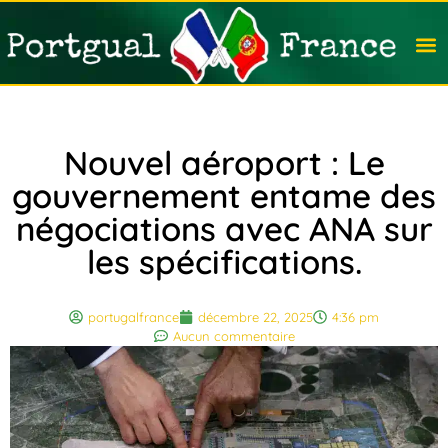
Travail
Nation
Avocat
Vivre
Immobi
Voyag
Nouvel aéroport : Le
gouvernement entame des
négociations avec ANA sur
les spécifications.
portugalfrance
décembre 22, 2025
4:36 pm
Aucun commentaire