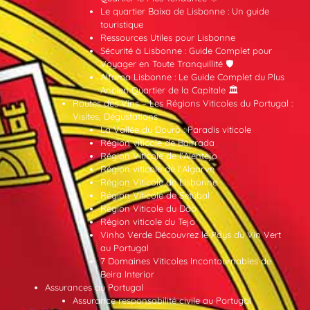
Le quartier Baixa de Lisbonne : Un guide
touristique
Ressources Utiles pour Lisbonne
Sécurité à Lisbonne : Guide Complet pour
Voyager en Toute Tranquillité 🛡️
Alfama Lisbonne : Le Guide Complet du Plus
Ancien Quartier de la Capitale 🏛️
Routes des Vins – Les Régions Viticoles du Portugal :
Visites, Dégustations
La Vallée du Douro : Paradis viticole
Région viticole de Bairrada
Région Viticole de l’Alentejo
Région viticole de l’Algarve
Région Viticole de Lisbonne
Région Viticole de Setúbal
Région Viticole du Dão
Région viticole du Tejo
Vinho Verde Découvrez le Pays du Vin Vert
au Portugal
7 Domaines Viticoles Incontournables de
Beira Interior
Assurances au Portugal
Assurance responsabilité civile au Portugal