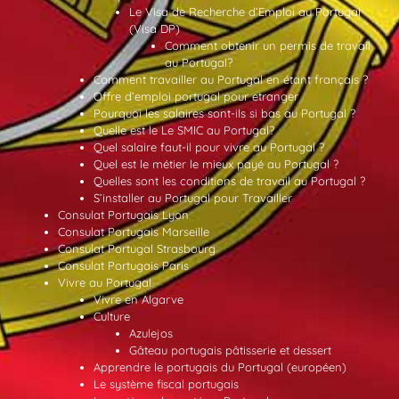
Le Visa de Recherche d’Emploi au Portugal
(Visa DP)
Comment obtenir un permis de travail
au Portugal?
Comment travailler au Portugal en étant français ?
Offre d’emploi portugal pour etranger
Pourquoi les salaires sont-ils si bas au Portugal ?
Quelle est le Le SMIC au Portugal?
Quel salaire faut-il pour vivre au Portugal ?
Quel est le métier le mieux payé au Portugal ?
Quelles sont les conditions de travail au Portugal ?
S’installer au Portugal pour Travailler
Consulat Portugais Lyon
Consulat Portugais Marseille
Consulat Portugal Strasbourg
Consulat Portugais Paris
Vivre au Portugal
Vivre en Algarve
Culture
Azulejos
Gâteau portugais pâtisserie et dessert
Apprendre le portugais du Portugal (européen)
Le système fiscal portugais