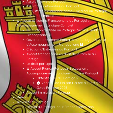
Assurance vie au Portugal
Assurance automobile au Portugal
Le système d’assurance santé / médical au Portugal
Assurance habitation au Portugal
⚖️ Avocat et Notaire Francophone au Portugal :
Accompagnement Juridique Complet
Traduction Certifiée au Portugal : Service Juridique
Francophone 📄
Ouverture de Compte Bancaire au Portugal : Service
d’Accompagnement Francophone 🏦
Création d’Entreprise au Portugal
Avocat francophone en droit de la famille au
Portugal
Le droit portugais
⚖️ Avocat Franco-Portugais Succession :
Accompagnement Juridique France – Portugal
Obtention du NIF Portugais
🏠 Vendre une Maison Héritée au Portugal :
Guide Pratique 2025
Avocat immigration Portugal
Météo
Travailler au Portugal
Emploi au Portugal pour Francophones Non-
Européens