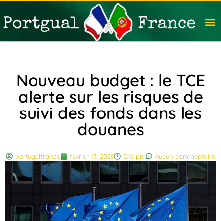
Travail
Nation
Avocat
Vivre
Immobi
Voyag
Nouveau budget : le TCE
alerte sur les risques de
suivi des fonds dans les
douanes
portugalfrance
février 17, 2026
5:16 pm
Aucun commentaire