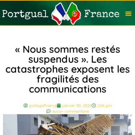
Travail
Nation
Avocat
Vivre
Immobi
Voyag
« Nous sommes restés
suspendus ». Les
catastrophes exposent les
fragilités des
communications
portugalfrance
janvier 30, 2026
2:06 pm
Aucun commentaire