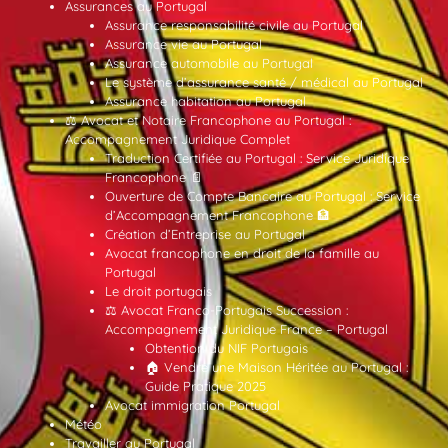
Assurances au Portugal
Assurance responsabilité civile au Portugal
Assurance vie au Portugal
Assurance automobile au Portugal
Le système d’assurance santé / médical au Portugal
Assurance habitation au Portugal
⚖️ Avocat et Notaire Francophone au Portugal :
Accompagnement Juridique Complet
Traduction Certifiée au Portugal : Service Juridique
Francophone 📄
Ouverture de Compte Bancaire au Portugal : Service
d’Accompagnement Francophone 🏦
Création d’Entreprise au Portugal
Avocat francophone en droit de la famille au
Portugal
Le droit portugais
⚖️ Avocat Franco-Portugais Succession :
Accompagnement Juridique France – Portugal
Obtention du NIF Portugais
🏠 Vendre une Maison Héritée au Portugal :
Guide Pratique 2025
Avocat immigration Portugal
Météo
Travailler au Portugal