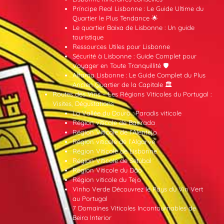
Príncipe Real Lisbonne : Le Guide Ultime du
Quartier le Plus Tendance 🌟
Le quartier Baixa de Lisbonne : Un guide
touristique
Ressources Utiles pour Lisbonne
Sécurité à Lisbonne : Guide Complet pour
Voyager en Toute Tranquillité 🛡️
Alfama Lisbonne : Le Guide Complet du Plus
Ancien Quartier de la Capitale 🏛️
Routes des Vins – Les Régions Viticoles du Portugal :
Visites, Dégustations
La Vallée du Douro : Paradis viticole
Région viticole de Bairrada
Région Viticole de l’Alentejo
Région viticole de l’Algarve
Région Viticole de Lisbonne
Région Viticole de Setúbal
Région Viticole du Dão
Région viticole du Tejo
Vinho Verde Découvrez le Pays du Vin Vert
au Portugal
7 Domaines Viticoles Incontournables de
Beira Interior