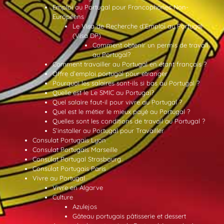
Emploi au Portugal pour Francophones Non-
Européens
Le Visa de Recherche d’Emploi au Portugal
(Visa DP)
Comment obtenir un permis de travail
au Portugal?
Comment travailler au Portugal en étant français ?
Offre d’emploi portugal pour etranger
Pourquoi les salaires sont-ils si bas au Portugal ?
Quelle est le Le SMIC au Portugal?
Quel salaire faut-il pour vivre au Portugal ?
Quel est le métier le mieux payé au Portugal ?
Quelles sont les conditions de travail au Portugal ?
S’installer au Portugal pour Travailler
Consulat Portugais Lyon
Consulat Portugais Marseille
Consulat Portugal Strasbourg
Consulat Portugais Paris
Vivre au Portugal
Vivre en Algarve
Culture
Azulejos
Gâteau portugais pâtisserie et dessert