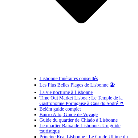
Lisbonne Itinéraires conseillés
Les Plus Belles Plages de Lisbonne 🏖️
La vie nocturne à Lisbonne
Time Out Market Lisboa : Le Temple de la
Gastronomie Portugaise à Cais do Sodré 🍴
Belém guide complet
Bairro Alto, Guide de Voyage
Guide du quartier de Chiado à Lisbonne
Le quartier Baixa de Lisbonne : Un guide
touristique
Príncipe Real Lisbonne : Le Guide Ultime du