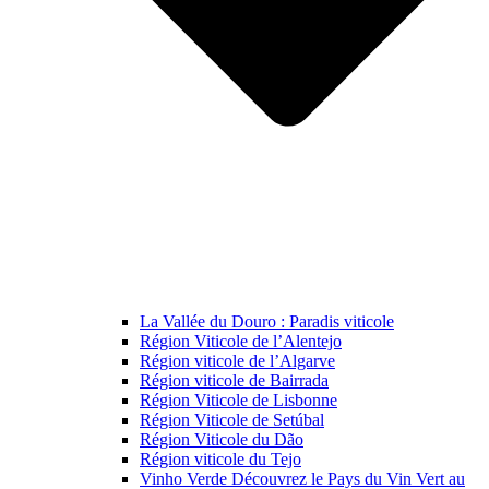
La Vallée du Douro : Paradis viticole
Région Viticole de l’Alentejo
Région viticole de l’Algarve
Région viticole de Bairrada
Région Viticole de Lisbonne
Région Viticole de Setúbal
Région Viticole du Dão
Région viticole du Tejo
Vinho Verde Découvrez le Pays du Vin Vert au