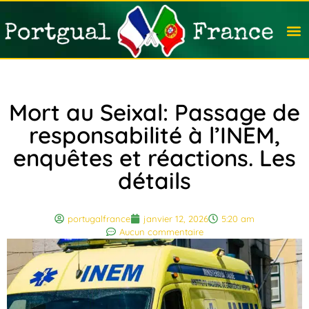
Travail
Nation
Avocat
Vivre
Immobi
Voyag
Mort au Seixal: Passage de
responsabilité à l’INEM,
enquêtes et réactions. Les
détails
portugalfrance
janvier 12, 2026
5:20 am
Aucun commentaire