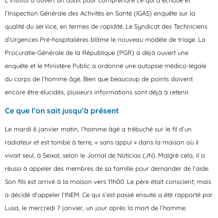
L’institut a ouvert un audit pour comprendre ce qui a échoué et
l’Inspection Générale des Activités en Santé (IGAS) enquête sur la
qualité du service, en termes de rapidité. Le Syndicat des Techniciens
d’Urgences Pré-hospitalières blâme le nouveau modèle de triage. La
Procuratie-Générale de la République (PGR) a déjà ouvert une
enquête et le Ministère Public a ordonné une autopsie médico-légale
du corps de l’homme âgé. Bien que beaucoup de points doivent
encore être élucidés, plusieurs informations sont déjà à retenir.
Ce que l’on sait jusqu’à présent
Le mardi 6 janvier matin, l’homme âgé a trébuché sur le fil d’un
radiateur et est tombé à terre, « sans appui » dans la maison où il
vivait seul, à Seixal, selon le Jornal de Notícias (JN). Malgré cela, il a
réussi à appeler des membres de sa famille pour demander de l’aide.
Son fils est arrivé à la maison vers 11h00. Le père était conscient, mais
a décidé d’appeler l’INEM. Ce qui s’est passé ensuite a été rapporté par
Lusa, le mercredi 7 janvier, un jour après la mort de l’homme.