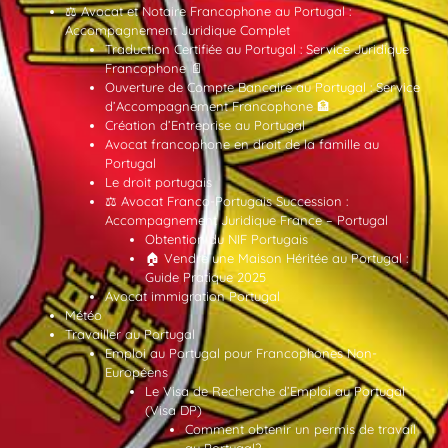
⚖️ Avocat et Notaire Francophone au Portugal :
Accompagnement Juridique Complet
Traduction Certifiée au Portugal : Service Juridique
Francophone 📄
Ouverture de Compte Bancaire au Portugal : Service
d’Accompagnement Francophone 🏦
Création d’Entreprise au Portugal
Avocat francophone en droit de la famille au
Portugal
Le droit portugais
⚖️ Avocat Franco-Portugais Succession :
Accompagnement Juridique France – Portugal
Obtention du NIF Portugais
🏠 Vendre une Maison Héritée au Portugal :
Guide Pratique 2025
Avocat immigration Portugal
Météo
Travailler au Portugal
Emploi au Portugal pour Francophones Non-
Européens
Le Visa de Recherche d’Emploi au Portugal
(Visa DP)
Comment obtenir un permis de travail
au Portugal?