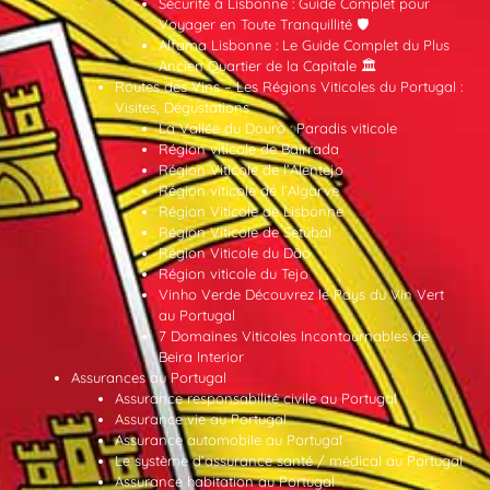
Sécurité à Lisbonne : Guide Complet pour
Voyager en Toute Tranquillité 🛡️
Alfama Lisbonne : Le Guide Complet du Plus
Ancien Quartier de la Capitale 🏛️
Routes des Vins – Les Régions Viticoles du Portugal :
Visites, Dégustations
La Vallée du Douro : Paradis viticole
Région viticole de Bairrada
Région Viticole de l’Alentejo
Région viticole de l’Algarve
Région Viticole de Lisbonne
Région Viticole de Setúbal
Région Viticole du Dão
Région viticole du Tejo
Vinho Verde Découvrez le Pays du Vin Vert
au Portugal
7 Domaines Viticoles Incontournables de
Beira Interior
Assurances au Portugal
Assurance responsabilité civile au Portugal
Assurance vie au Portugal
Assurance automobile au Portugal
Le système d’assurance santé / médical au Portugal
Assurance habitation au Portugal