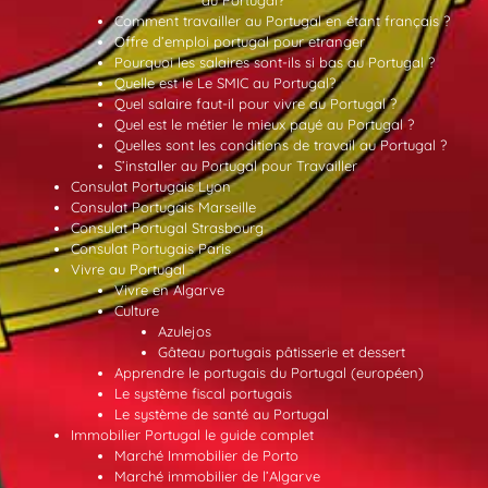
Comment travailler au Portugal en étant français ?
Offre d’emploi portugal pour etranger
Pourquoi les salaires sont-ils si bas au Portugal ?
Quelle est le Le SMIC au Portugal?
Quel salaire faut-il pour vivre au Portugal ?
Quel est le métier le mieux payé au Portugal ?
Quelles sont les conditions de travail au Portugal ?
S’installer au Portugal pour Travailler
Consulat Portugais Lyon
Consulat Portugais Marseille
Consulat Portugal Strasbourg
Consulat Portugais Paris
Vivre au Portugal
Vivre en Algarve
Culture
Azulejos
Gâteau portugais pâtisserie et dessert
Apprendre le portugais du Portugal (européen)
Le système fiscal portugais
Le système de santé au Portugal
Immobilier Portugal le guide complet
Marché Immobilier de Porto
Marché immobilier de l’Algarve