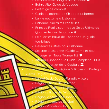
Bairro Alto, Guide de Voyage
Belém guide complet
Guide du quartier de Chiado à Lisbonne
La vie nocturne à Lisbonne
Lisbonne Itinéraires conseillés
Príncipe Real Lisbonne : Le Guide Ultime du
Quartier le Plus Tendance 🌟
Le quartier Baixa de Lisbonne : Un guide
touristique
Ressources Utiles pour Lisbonne
Sécurité à Lisbonne : Guide Complet pour
Voyager en Toute Tranquillité 🛡️
Alfama Lisbonne : Le Guide Complet du Plus
Ancien Quartier de la Capitale 🏛️
Routes des Vins – Les Régions Viticoles du Portugal :
Visites, Dégustations
La Vallée du Douro : Paradis viticole
Région viticole de Bairrada
Région Viticole de l’Alentejo
Région viticole de l’Algarve
Région Viticole de Lisbonne
Région Viticole de Setúbal
Région Viticole du Dão