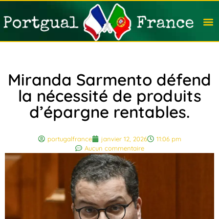
Travail
Nation
Avocat
Vivre
Immobi
Voyag
Miranda Sarmento défend
la nécessité de produits
d’épargne rentables.
portugalfrance
janvier 12, 2026
11:06 pm
Aucun commentaire