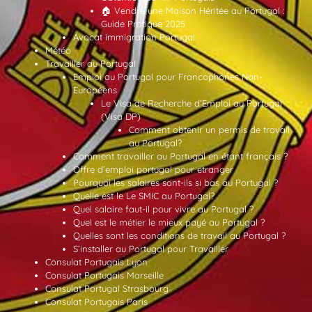
🏠 Vendre une Maison Héritée au Portugal :
Guide Pratique 2025
Avocat immigration Portugal
Météo
Travailler au Portugal
Emploi au Portugal pour Francophones Non-
Européens
Le Visa de Recherche d’Emploi au Portugal
(Visa DP)
Comment obtenir un permis de travail
au Portugal?
Comment travailler au Portugal en étant français ?
Offre d’emploi portugal pour etranger
Pourquoi les salaires sont-ils si bas au Portugal ?
Quelle est le Le SMIC au Portugal?
Quel salaire faut-il pour vivre au Portugal ?
Quel est le métier le mieux payé au Portugal ?
Quelles sont les conditions de travail au Portugal ?
S’installer au Portugal pour Travailler
Consulat Portugais Lyon
Consulat Portugais Marseille
Consulat Portugal Strasbourg
Consulat Portugais Paris