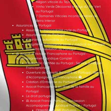
Région viticole du Tejo
Vinho Verde Découvrez le Pays du Vin Vert
au Portugal
7 Domaines Viticoles Incontournables de
Beira Interior
Assurances au Portugal
Assurance responsabilité civile au Portugal
Assurance vie au Portugal
Assurance automobile au Portugal
Le système d’assurance santé / médical au Portugal
Assurance habitation au Portugal
⚖️ Avocat et Notaire Francophone au Portugal :
Accompagnement Juridique Complet
Traduction Certifiée au Portugal : Service Juridique
Francophone 📄
Ouverture de Compte Bancaire au Portugal : Service
d’Accompagnement Francophone 🏦
Création d’Entreprise au Portugal
Avocat francophone en droit de la famille au
Portugal
Le droit portugais
⚖️ Avocat Franco-Portugais Succession :
Accompagnement Juridique France – Portugal
Obtention du NIF Portugais