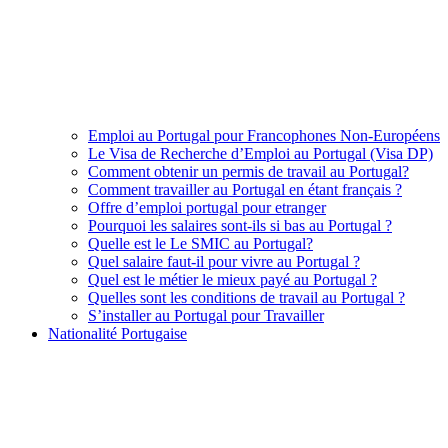
Emploi au Portugal pour Francophones Non-Européens
Le Visa de Recherche d’Emploi au Portugal (Visa DP)
Comment obtenir un permis de travail au Portugal?
Comment travailler au Portugal en étant français ?
Offre d’emploi portugal pour etranger
Pourquoi les salaires sont-ils si bas au Portugal ?
Quelle est le Le SMIC au Portugal?
Quel salaire faut-il pour vivre au Portugal ?
Quel est le métier le mieux payé au Portugal ?
Quelles sont les conditions de travail au Portugal ?
S’installer au Portugal pour Travailler
Nationalité Portugaise