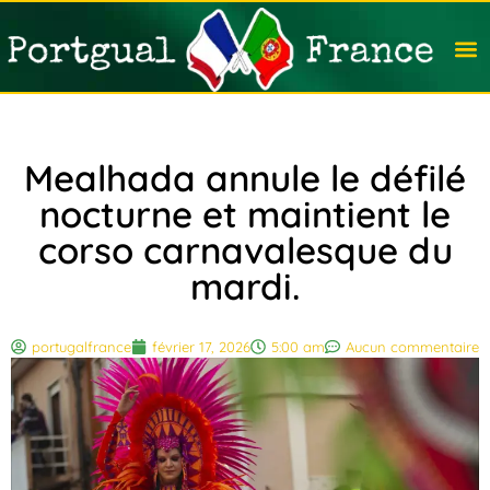
Travail
Nation
Avocat
Vivre
Immobi
Voyag
Mealhada annule le défilé
nocturne et maintient le
corso carnavalesque du
mardi.
portugalfrance
février 17, 2026
5:00 am
Aucun commentaire