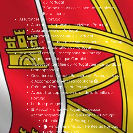
au Portugal
7 Domaines Viticoles Incontournables de
Beira Interior
Assurances au Portugal
Assurance responsabilité civile au Portugal
Assurance vie au Portugal
Assurance automobile au Portugal
Le système d’assurance santé / médical au Portugal
Assurance habitation au Portugal
⚖️ Avocat et Notaire Francophone au Portugal :
Accompagnement Juridique Complet
Traduction Certifiée au Portugal : Service Juridique
Francophone 📄
Ouverture de Compte Bancaire au Portugal : Service
d’Accompagnement Francophone 🏦
Création d’Entreprise au Portugal
Avocat francophone en droit de la famille au
Portugal
Le droit portugais
⚖️ Avocat Franco-Portugais Succession :
Accompagnement Juridique France – Portugal
Obtention du NIF Portugais
🏠 Vendre une Maison Héritée au Portugal :
Guide Pratique 2025