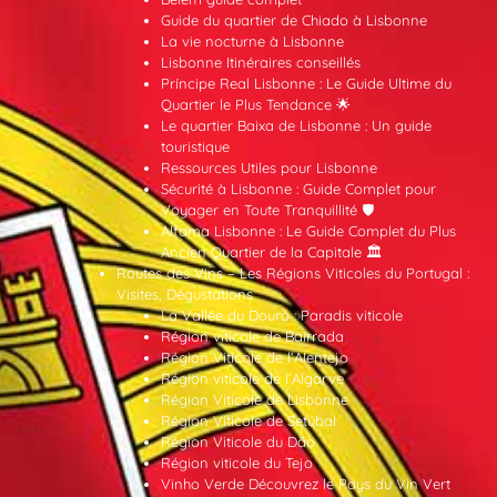
Guide du quartier de Chiado à Lisbonne
La vie nocturne à Lisbonne
Lisbonne Itinéraires conseillés
Príncipe Real Lisbonne : Le Guide Ultime du
Quartier le Plus Tendance 🌟
Le quartier Baixa de Lisbonne : Un guide
touristique
Ressources Utiles pour Lisbonne
Sécurité à Lisbonne : Guide Complet pour
Voyager en Toute Tranquillité 🛡️
Alfama Lisbonne : Le Guide Complet du Plus
Ancien Quartier de la Capitale 🏛️
Routes des Vins – Les Régions Viticoles du Portugal :
Visites, Dégustations
La Vallée du Douro : Paradis viticole
Région viticole de Bairrada
Région Viticole de l’Alentejo
Région viticole de l’Algarve
Région Viticole de Lisbonne
Région Viticole de Setúbal
Région Viticole du Dão
Région viticole du Tejo
Vinho Verde Découvrez le Pays du Vin Vert