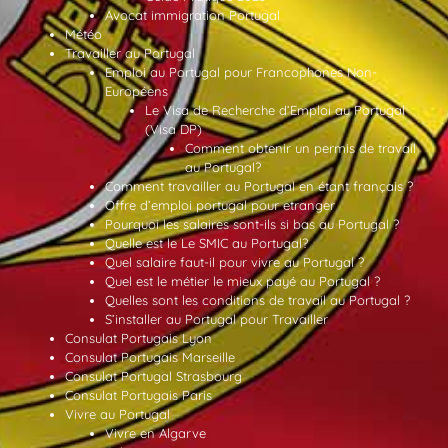
Avocat immigration Portugal
Météo
Travailler au Portugal
Emploi au Portugal pour Francophones Non-
Européens
Le Visa de Recherche d’Emploi au Portugal
(Visa DP)
Comment obtenir un permis de travail
au Portugal?
Comment travailler au Portugal en étant français ?
Offre d’emploi portugal pour etranger
Pourquoi les salaires sont-ils si bas au Portugal ?
Quelle est le Le SMIC au Portugal?
Quel salaire faut-il pour vivre au Portugal ?
Quel est le métier le mieux payé au Portugal ?
Quelles sont les conditions de travail au Portugal ?
S’installer au Portugal pour Travailler
Consulat Portugais Lyon
Consulat Portugais Marseille
Consulat Portugal Strasbourg
Consulat Portugais Paris
Vivre au Portugal
Vivre en Algarve