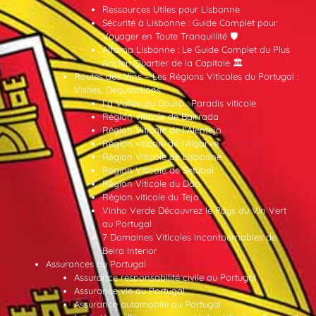
Ressources Utiles pour Lisbonne
Sécurité à Lisbonne : Guide Complet pour
Voyager en Toute Tranquillité 🛡️
Alfama Lisbonne : Le Guide Complet du Plus
Ancien Quartier de la Capitale 🏛️
Routes des Vins – Les Régions Viticoles du Portugal :
Visites, Dégustations
La Vallée du Douro : Paradis viticole
Région viticole de Bairrada
Région Viticole de l’Alentejo
Région viticole de l’Algarve
Région Viticole de Lisbonne
Région Viticole de Setúbal
Région Viticole du Dão
Région viticole du Tejo
Vinho Verde Découvrez le Pays du Vin Vert
au Portugal
7 Domaines Viticoles Incontournables de
Beira Interior
Assurances au Portugal
Assurance responsabilité civile au Portugal
Assurance vie au Portugal
Assurance automobile au Portugal