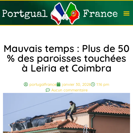
Travail
Nation
Avocat
Vivre
Immobi
Voyag
Mauvais temps : Plus de 50
% des paroisses touchées
à Leiria et Coimbra
portugalfrance
janvier 30, 2026
1:16 pm
Aucun commentaire