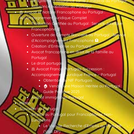
Le système d’assurance santé / médical au Portugal
Assurance habitation au Portugal
⚖️ Avocat et Notaire Francophone au Portugal :
Accompagnement Juridique Complet
Traduction Certifiée au Portugal : Service Juridique
Francophone 📄
Ouverture de Compte Bancaire au Portugal : Service
d’Accompagnement Francophone 🏦
Création d’Entreprise au Portugal
Avocat francophone en droit de la famille au
Portugal
Le droit portugais
⚖️ Avocat Franco-Portugais Succession :
Accompagnement Juridique France – Portugal
Obtention du NIF Portugais
🏠 Vendre une Maison Héritée au Portugal :
Guide Pratique 2025
Avocat immigration Portugal
Météo
Travailler au Portugal
Emploi au Portugal pour Francophones Non-
Européens
Le Visa de Recherche d’Emploi au Portugal
(Visa DP)