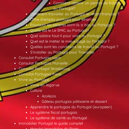
Comment obtenir un permis de travail
au Portugal?
Comment travailler au Portugal en étant français ?
Offre d’emploi portugal pour etranger
Pourquoi les salaires sont-ils si bas au Portugal ?
Quelle est le Le SMIC au Portugal?
Quel salaire faut-il pour vivre au Portugal ?
Quel est le métier le mieux payé au Portugal ?
Quelles sont les conditions de travail au Portugal ?
S’installer au Portugal pour Travailler
Consulat Portugais Lyon
Consulat Portugais Marseille
Consulat Portugal Strasbourg
Consulat Portugais Paris
Vivre au Portugal
Vivre en Algarve
Culture
Azulejos
Gâteau portugais pâtisserie et dessert
Apprendre le portugais du Portugal (européen)
Le système fiscal portugais
Le système de santé au Portugal
Immobilier Portugal le guide complet
Marché Immobilier de Porto