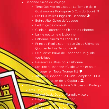
Lisbonne Guide de Voyage
Time Out Market Lisboa : Le Temple de la
Gastronomie Portugaise à Cais do Sodré 🍴
Les Plus Belles Plages de Lisbonne 🏖️
Bairro Alto, Guide de Voyage
Belém guide complet
Guide du quartier de Chiado à Lisbonne
La vie nocturne à Lisbonne
Lisbonne Itinéraires conseillés
Príncipe Real Lisbonne : Le Guide Ultime du
Quartier le Plus Tendance 🌟
Le quartier Baixa de Lisbonne : Un guide
touristique
Ressources Utiles pour Lisbonne
Sécurité à Lisbonne : Guide Complet pour
Voyager en Toute Tranquillité 🛡️
Alfama Lisbonne : Le Guide Complet du Plus
Ancien Quartier de la Capitale 🏛️
Routes des Vins – Les Régions Viticoles du Portugal :
Visites, Dégustations
La Vallée du Douro : Paradis viticole
Région viticole de Bairrada
Région Viticole de l’Alentejo
Région viticole de l’Algarve