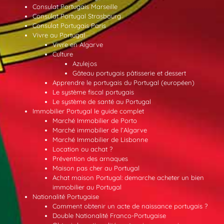
Consulat Portugais Marseille
Consulat Portugal Strasbourg
Consulat Portugais Paris
Vivre au Portugal
Vivre en Algarve
Culture
Azulejos
Gâteau portugais pâtisserie et dessert
Apprendre le portugais du Portugal (européen)
Le système fiscal portugais
Le système de santé au Portugal
Immobilier Portugal le guide complet
Marché Immobilier de Porto
Marché immobilier de l’Algarve
Marché Immobilier de Lisbonne
Location ou achat ?
Prévention des arnaques
Maison pas cher au Portugal
Achat maison Portugal: demarche acheter un bien
immobilier au Portugal
Nationalité Portugaise
Comment obtenir un acte de naissance portugais ?
Double Nationalité Franco-Portugaise