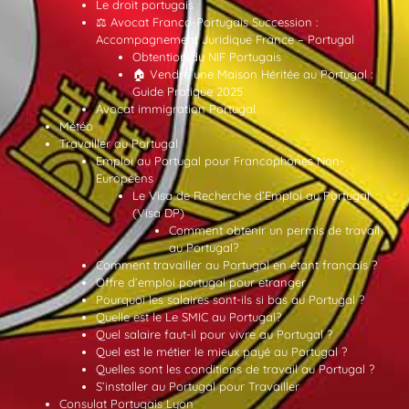
Le droit portugais
⚖️ Avocat Franco-Portugais Succession :
Accompagnement Juridique France – Portugal
Obtention du NIF Portugais
🏠 Vendre une Maison Héritée au Portugal :
Guide Pratique 2025
Avocat immigration Portugal
Météo
Travailler au Portugal
Emploi au Portugal pour Francophones Non-
Européens
Le Visa de Recherche d’Emploi au Portugal
(Visa DP)
Comment obtenir un permis de travail
au Portugal?
Comment travailler au Portugal en étant français ?
Offre d’emploi portugal pour etranger
Pourquoi les salaires sont-ils si bas au Portugal ?
Quelle est le Le SMIC au Portugal?
Quel salaire faut-il pour vivre au Portugal ?
Quel est le métier le mieux payé au Portugal ?
Quelles sont les conditions de travail au Portugal ?
S’installer au Portugal pour Travailler
Consulat Portugais Lyon