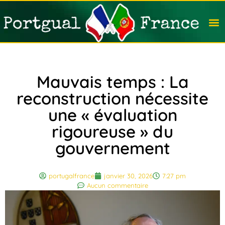
Travail
Nation
Avocat
Vivre
Immobi
Voyag
Mauvais temps : La
reconstruction nécessite
une « évaluation
rigoureuse » du
gouvernement
portugalfrance
janvier 30, 2026
7:27 pm
Aucun commentaire