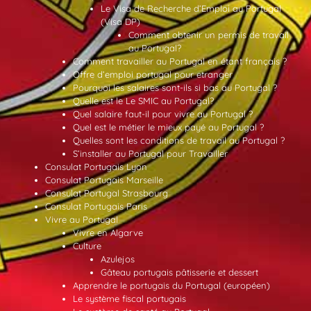
Le Visa de Recherche d’Emploi au Portugal
(Visa DP)
Comment obtenir un permis de travail
au Portugal?
Comment travailler au Portugal en étant français ?
Offre d’emploi portugal pour etranger
Pourquoi les salaires sont-ils si bas au Portugal ?
Quelle est le Le SMIC au Portugal?
Quel salaire faut-il pour vivre au Portugal ?
Quel est le métier le mieux payé au Portugal ?
Quelles sont les conditions de travail au Portugal ?
S’installer au Portugal pour Travailler
Consulat Portugais Lyon
Consulat Portugais Marseille
Consulat Portugal Strasbourg
Consulat Portugais Paris
Vivre au Portugal
Vivre en Algarve
Culture
Azulejos
Gâteau portugais pâtisserie et dessert
Apprendre le portugais du Portugal (européen)
Le système fiscal portugais