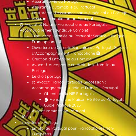
Assurance vie au Portugal
Assurance automobile au Portugal
Le système d’assurance santé / médical au Portugal
Assurance habitation au Portugal
⚖️ Avocat et Notaire Francophone au Portugal :
Accompagnement Juridique Complet
Traduction Certifiée au Portugal : Service Juridique
Francophone 📄
Ouverture de Compte Bancaire au Portugal : Service
d’Accompagnement Francophone 🏦
Création d’Entreprise au Portugal
Avocat francophone en droit de la famille au
Portugal
Le droit portugais
⚖️ Avocat Franco-Portugais Succession :
Accompagnement Juridique France – Portugal
Obtention du NIF Portugais
🏠 Vendre une Maison Héritée au Portugal :
Guide Pratique 2025
Avocat immigration Portugal
Météo
Travailler au Portugal
Emploi au Portugal pour Francophones Non-
Européens