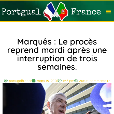
Travail
Nation
Avocat
Vivre
Immobi
Voyag
Marquês : Le procès
reprend mardi après une
interruption de trois
semaines.
portugalfrance
mars 15, 2026
1:56 pm
Aucun commentaire