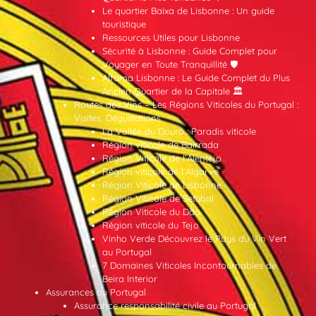
Le quartier Baixa de Lisbonne : Un guide
touristique
Ressources Utiles pour Lisbonne
Sécurité à Lisbonne : Guide Complet pour
Voyager en Toute Tranquillité 🛡️
Alfama Lisbonne : Le Guide Complet du Plus
Ancien Quartier de la Capitale 🏛️
Routes des Vins – Les Régions Viticoles du Portugal :
Visites, Dégustations
La Vallée du Douro : Paradis viticole
Région viticole de Bairrada
Région Viticole de l’Alentejo
Région viticole de l’Algarve
Région Viticole de Lisbonne
Région Viticole de Setúbal
Région Viticole du Dão
Région viticole du Tejo
Vinho Verde Découvrez le Pays du Vin Vert
au Portugal
7 Domaines Viticoles Incontournables de
Beira Interior
Assurances au Portugal
Assurance responsabilité civile au Portugal