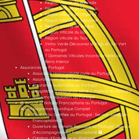
Région viticole de Bairrada
Région Viticole de l’Alentejo
Région viticole de l’Algarve
Région Viticole de Lisbonne
Région Viticole de Setúbal
Région Viticole du Dão
Région viticole du Tejo
Vinho Verde Découvrez le Pays du Vin Vert
au Portugal
7 Domaines Viticoles Incontournables de
Beira Interior
Assurances au Portugal
Assurance responsabilité civile au Portugal
Assurance vie au Portugal
Assurance automobile au Portugal
Le système d’assurance santé / médical au Portugal
Assurance habitation au Portugal
⚖️ Avocat et Notaire Francophone au Portugal :
Accompagnement Juridique Complet
Traduction Certifiée au Portugal : Service Juridique
Francophone 📄
Ouverture de Compte Bancaire au Portugal : Service
d’Accompagnement Francophone 🏦
Création d’Entreprise au Portugal