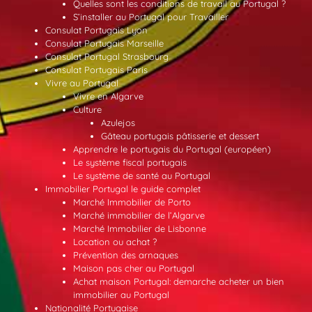
Quelles sont les conditions de travail au Portugal ?
S’installer au Portugal pour Travailler
Consulat Portugais Lyon
Consulat Portugais Marseille
Consulat Portugal Strasbourg
Consulat Portugais Paris
Vivre au Portugal
Vivre en Algarve
Culture
Azulejos
Gâteau portugais pâtisserie et dessert
Apprendre le portugais du Portugal (européen)
Le système fiscal portugais
Le système de santé au Portugal
Immobilier Portugal le guide complet
Marché Immobilier de Porto
Marché immobilier de l’Algarve
Marché Immobilier de Lisbonne
Location ou achat ?
Prévention des arnaques
Maison pas cher au Portugal
Achat maison Portugal: demarche acheter un bien
immobilier au Portugal
Nationalité Portugaise