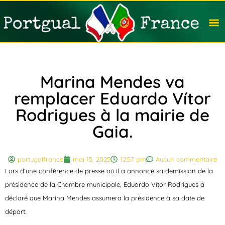
Travail
Nation
Avocat
Vivre
Immobi
Voyag
Marina Mendes va
remplacer Eduardo Vítor
Rodrigues à la mairie de
Gaia.
portugalfrance
mai 15, 2025
12:57 pm
Aucun commentaire
Lors d’une conférence de presse où il a annoncé sa démission de la
présidence de la Chambre municipale, Eduardo Vítor Rodrigues a
déclaré que Marina Mendes assumera la présidence à sa date de
départ.