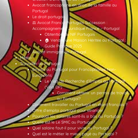
Avocat francophone en droit de la famille au
Portugal
Le droit portugais
⚖️ Avocat Franco-Portugais Succession :
Accompagnement Juridique France – Portugal
Obtention du NIF Portugais
🏠 Vendre une Maison Héritée au Portugal :
Guide Pratique 2025
Avocat immigration Portugal
Météo
Travailler au Portugal
Emploi au Portugal pour Francophones Non-
Européens
Le Visa de Recherche d’Emploi au Portugal
(Visa DP)
Comment obtenir un permis de travail
au Portugal?
Comment travailler au Portugal en étant français ?
Offre d’emploi portugal pour etranger
Pourquoi les salaires sont-ils si bas au Portugal ?
Quelle est le Le SMIC au Portugal?
Quel salaire faut-il pour vivre au Portugal ?
Quel est le métier le mieux payé au Portugal ?