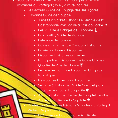
Voyage Portugal : Guide complet pour préparer vos
vacances au Portugal (soleil, culture, nature)
Les Açores: Guide de Voyage des îles Açores
Lisbonne Guide de Voyage
Time Out Market Lisboa : Le Temple de la
Gastronomie Portugaise à Cais do Sodré 🍴
Les Plus Belles Plages de Lisbonne 🏖️
Bairro Alto, Guide de Voyage
Belém guide complet
Guide du quartier de Chiado à Lisbonne
La vie nocturne à Lisbonne
Lisbonne Itinéraires conseillés
Príncipe Real Lisbonne : Le Guide Ultime du
Quartier le Plus Tendance 🌟
Le quartier Baixa de Lisbonne : Un guide
touristique
Ressources Utiles pour Lisbonne
Sécurité à Lisbonne : Guide Complet pour
Voyager en Toute Tranquillité 🛡️
Alfama Lisbonne : Le Guide Complet du Plus
Ancien Quartier de la Capitale 🏛️
Routes des Vins – Les Régions Viticoles du Portugal :
Visites, Dégustations
La Vallée du Douro : Paradis viticole