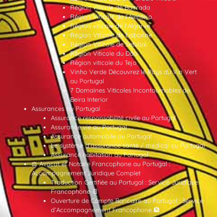
Région viticole de Bairrada
Région Viticole de l’Alentejo
Région viticole de l’Algarve
Région Viticole de Lisbonne
Région Viticole de Setúbal
Région Viticole du Dão
Région viticole du Tejo
Vinho Verde Découvrez le Pays du Vin Vert
au Portugal
7 Domaines Viticoles Incontournables de
Beira Interior
Assurances au Portugal
Assurance responsabilité civile au Portugal
Assurance vie au Portugal
Assurance automobile au Portugal
Le système d’assurance santé / médical au Portugal
Assurance habitation au Portugal
⚖️ Avocat et Notaire Francophone au Portugal :
Accompagnement Juridique Complet
Traduction Certifiée au Portugal : Service Juridique
Francophone 📄
Ouverture de Compte Bancaire au Portugal : Service
d’Accompagnement Francophone 🏦