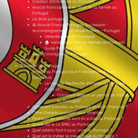
Création d’Entreprise au Portugal
Avocat francophone en droit de la famille au
Portugal
Le droit portugais
⚖️ Avocat Franco-Portugais Succession :
Accompagnement Juridique France – Portugal
Obtention du NIF Portugais
🏠 Vendre une Maison Héritée au Portugal :
Guide Pratique 2025
Avocat immigration Portugal
Météo
Travailler au Portugal
Emploi au Portugal pour Francophones Non-
Européens
Le Visa de Recherche d’Emploi au Portugal
(Visa DP)
Comment obtenir un permis de travail
au Portugal?
Comment travailler au Portugal en étant français ?
Offre d’emploi portugal pour etranger
Pourquoi les salaires sont-ils si bas au Portugal ?
Quelle est le Le SMIC au Portugal?
Quel salaire faut-il pour vivre au Portugal ?
Quel est le métier le mieux payé au Portugal ?