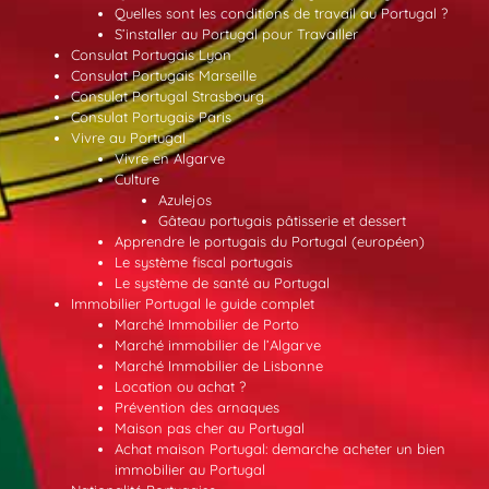
Quelles sont les conditions de travail au Portugal ?
S’installer au Portugal pour Travailler
Consulat Portugais Lyon
Consulat Portugais Marseille
Consulat Portugal Strasbourg
Consulat Portugais Paris
Vivre au Portugal
Vivre en Algarve
Culture
Azulejos
Gâteau portugais pâtisserie et dessert
Apprendre le portugais du Portugal (européen)
Le système fiscal portugais
Le système de santé au Portugal
Immobilier Portugal le guide complet
Marché Immobilier de Porto
Marché immobilier de l’Algarve
Marché Immobilier de Lisbonne
Location ou achat ?
Prévention des arnaques
Maison pas cher au Portugal
Achat maison Portugal: demarche acheter un bien
immobilier au Portugal