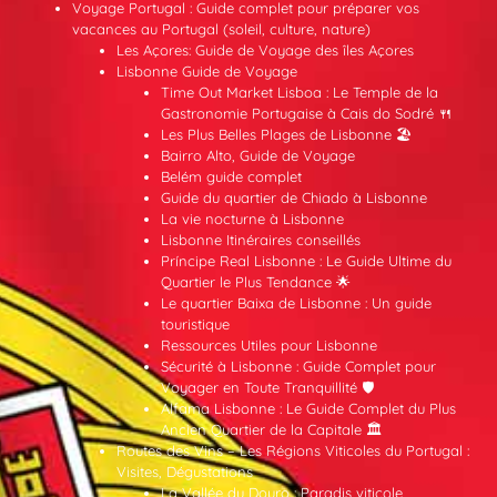
Voyage Portugal : Guide complet pour préparer vos
vacances au Portugal (soleil, culture, nature)
Les Açores: Guide de Voyage des îles Açores
Lisbonne Guide de Voyage
Time Out Market Lisboa : Le Temple de la
Gastronomie Portugaise à Cais do Sodré 🍴
Les Plus Belles Plages de Lisbonne 🏖️
Bairro Alto, Guide de Voyage
Belém guide complet
Guide du quartier de Chiado à Lisbonne
La vie nocturne à Lisbonne
Lisbonne Itinéraires conseillés
Príncipe Real Lisbonne : Le Guide Ultime du
Quartier le Plus Tendance 🌟
Le quartier Baixa de Lisbonne : Un guide
touristique
Ressources Utiles pour Lisbonne
Sécurité à Lisbonne : Guide Complet pour
Voyager en Toute Tranquillité 🛡️
Alfama Lisbonne : Le Guide Complet du Plus
Ancien Quartier de la Capitale 🏛️
Routes des Vins – Les Régions Viticoles du Portugal :
Visites, Dégustations
La Vallée du Douro : Paradis viticole