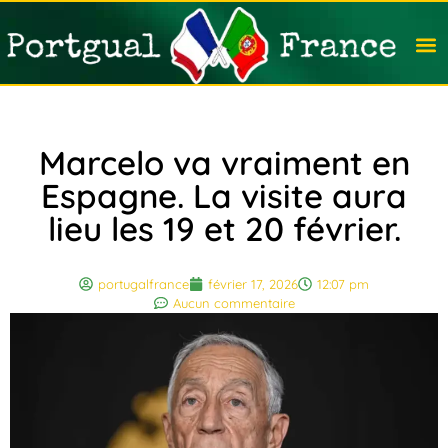
Travail
Nation
Avocat
Vivre
Immobi
Voyag
Marcelo va vraiment en
Espagne. La visite aura
lieu les 19 et 20 février.
portugalfrance
février 17, 2026
12:07 pm
Aucun commentaire