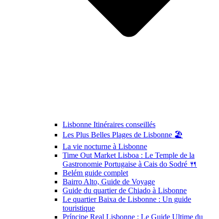
Lisbonne Itinéraires conseillés
Les Plus Belles Plages de Lisbonne 🏖️
La vie nocturne à Lisbonne
Time Out Market Lisboa : Le Temple de la
Gastronomie Portugaise à Cais do Sodré 🍴
Belém guide complet
Bairro Alto, Guide de Voyage
Guide du quartier de Chiado à Lisbonne
Le quartier Baixa de Lisbonne : Un guide
touristique
Príncipe Real Lisbonne : Le Guide Ultime du