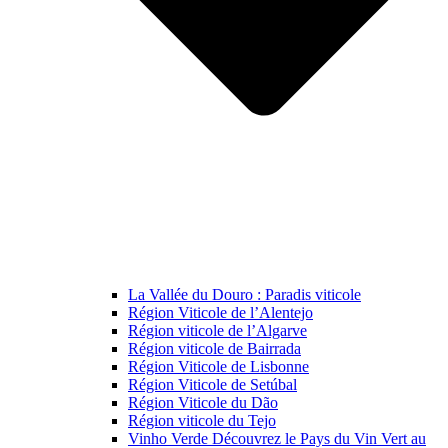
La Vallée du Douro : Paradis viticole
Région Viticole de l’Alentejo
Région viticole de l’Algarve
Région viticole de Bairrada
Région Viticole de Lisbonne
Région Viticole de Setúbal
Région Viticole du Dão
Région viticole du Tejo
Vinho Verde Découvrez le Pays du Vin Vert au