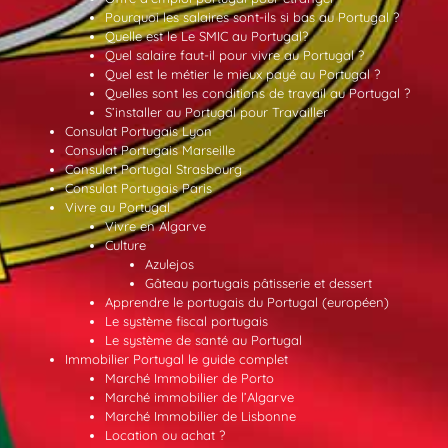
Pourquoi les salaires sont-ils si bas au Portugal ?
Quelle est le Le SMIC au Portugal?
Quel salaire faut-il pour vivre au Portugal ?
Quel est le métier le mieux payé au Portugal ?
Quelles sont les conditions de travail au Portugal ?
S’installer au Portugal pour Travailler
Consulat Portugais Lyon
Consulat Portugais Marseille
Consulat Portugal Strasbourg
Consulat Portugais Paris
Vivre au Portugal
Vivre en Algarve
Culture
Azulejos
Gâteau portugais pâtisserie et dessert
Apprendre le portugais du Portugal (européen)
Le système fiscal portugais
Le système de santé au Portugal
Immobilier Portugal le guide complet
Marché Immobilier de Porto
Marché immobilier de l’Algarve
Marché Immobilier de Lisbonne
Location ou achat ?