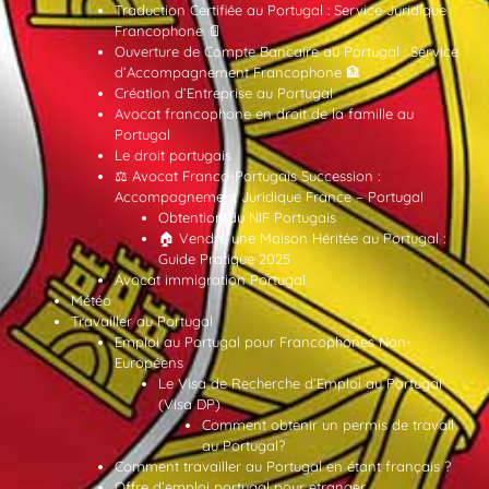
Traduction Certifiée au Portugal : Service Juridique
Francophone 📄
Ouverture de Compte Bancaire au Portugal : Service
d’Accompagnement Francophone 🏦
Création d’Entreprise au Portugal
Avocat francophone en droit de la famille au
Portugal
Le droit portugais
⚖️ Avocat Franco-Portugais Succession :
Accompagnement Juridique France – Portugal
Obtention du NIF Portugais
🏠 Vendre une Maison Héritée au Portugal :
Guide Pratique 2025
Avocat immigration Portugal
Météo
Travailler au Portugal
Emploi au Portugal pour Francophones Non-
Européens
Le Visa de Recherche d’Emploi au Portugal
(Visa DP)
Comment obtenir un permis de travail
au Portugal?
Comment travailler au Portugal en étant français ?
Offre d’emploi portugal pour etranger