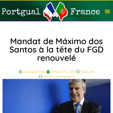
Travail
Nation
Avocat
Vivre
Immobi
Voyag
Mandat de Máximo dos
Santos à la tête du FGD
renouvelé
portugalfrance
octobre 16, 2025
10:26 pm
Aucun commentaire