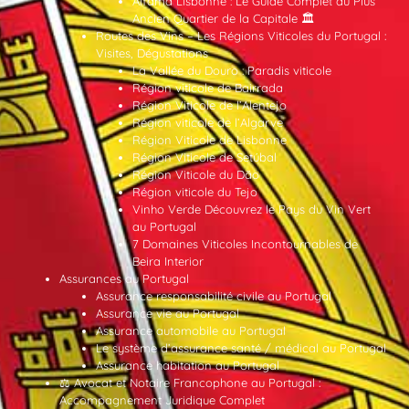
Alfama Lisbonne : Le Guide Complet du Plus
Ancien Quartier de la Capitale 🏛️
Routes des Vins – Les Régions Viticoles du Portugal :
Visites, Dégustations
La Vallée du Douro : Paradis viticole
Région viticole de Bairrada
Région Viticole de l’Alentejo
Région viticole de l’Algarve
Région Viticole de Lisbonne
Région Viticole de Setúbal
Région Viticole du Dão
Région viticole du Tejo
Vinho Verde Découvrez le Pays du Vin Vert
au Portugal
7 Domaines Viticoles Incontournables de
Beira Interior
Assurances au Portugal
Assurance responsabilité civile au Portugal
Assurance vie au Portugal
Assurance automobile au Portugal
Le système d’assurance santé / médical au Portugal
Assurance habitation au Portugal
⚖️ Avocat et Notaire Francophone au Portugal :
Accompagnement Juridique Complet