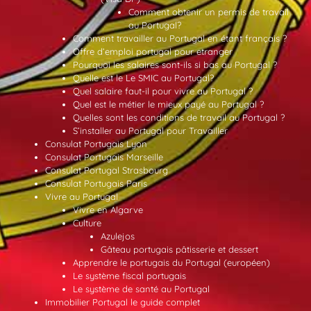
Comment obtenir un permis de travail
au Portugal?
Comment travailler au Portugal en étant français ?
Offre d’emploi portugal pour etranger
Pourquoi les salaires sont-ils si bas au Portugal ?
Quelle est le Le SMIC au Portugal?
Quel salaire faut-il pour vivre au Portugal ?
Quel est le métier le mieux payé au Portugal ?
Quelles sont les conditions de travail au Portugal ?
S’installer au Portugal pour Travailler
Consulat Portugais Lyon
Consulat Portugais Marseille
Consulat Portugal Strasbourg
Consulat Portugais Paris
Vivre au Portugal
Vivre en Algarve
Culture
Azulejos
Gâteau portugais pâtisserie et dessert
Apprendre le portugais du Portugal (européen)
Le système fiscal portugais
Le système de santé au Portugal
Immobilier Portugal le guide complet