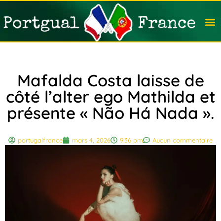
Travail
Nation
Avocat
Vivre
Immobi
Voyag
Mafalda Costa laisse de
côté l’alter ego Mathilda et
présente « Não Há Nada ».
portugalfrance
mars 4, 2026
9:36 pm
Aucun commentaire