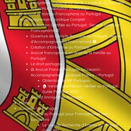
Le système d’assurance santé / médical au Portugal
Assurance habitation au Portugal
⚖️ Avocat et Notaire Francophone au Portugal :
Accompagnement Juridique Complet
Traduction Certifiée au Portugal : Service Juridique
Francophone 📄
Ouverture de Compte Bancaire au Portugal : Service
d’Accompagnement Francophone 🏦
Création d’Entreprise au Portugal
Avocat francophone en droit de la famille au
Portugal
Le droit portugais
⚖️ Avocat Franco-Portugais Succession :
Accompagnement Juridique France – Portugal
Obtention du NIF Portugais
🏠 Vendre une Maison Héritée au Portugal :
Guide Pratique 2025
Avocat immigration Portugal
Météo
Travailler au Portugal
Emploi au Portugal pour Francophones Non-
Européens
Le Visa de Recherche d’Emploi au Portugal
(Visa DP)