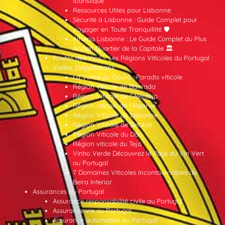
touristique
Ressources Utiles pour Lisbonne
Sécurité à Lisbonne : Guide Complet pour
Voyager en Toute Tranquillité 🛡️
Alfama Lisbonne : Le Guide Complet du Plus
Ancien Quartier de la Capitale 🏛️
Routes des Vins – Les Régions Viticoles du Portugal :
Visites, Dégustations
La Vallée du Douro : Paradis viticole
Région viticole de Bairrada
Région Viticole de l’Alentejo
Région viticole de l’Algarve
Région Viticole de Lisbonne
Région Viticole de Setúbal
Région Viticole du Dão
Région viticole du Tejo
Vinho Verde Découvrez le Pays du Vin Vert
au Portugal
7 Domaines Viticoles Incontournables de
Beira Interior
Assurances au Portugal
Assurance responsabilité civile au Portugal
Assurance vie au Portugal
Assurance automobile au Portugal