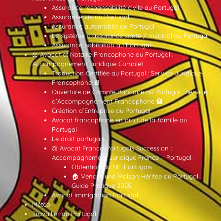
Assurance responsabilité civile au Portugal
Assurance vie au Portugal
Assurance automobile au Portugal
Le système d’assurance santé / médical au Portugal
Assurance habitation au Portugal
⚖️ Avocat et Notaire Francophone au Portugal :
Accompagnement Juridique Complet
Traduction Certifiée au Portugal : Service Juridique
Francophone 📄
Ouverture de Compte Bancaire au Portugal : Service
d’Accompagnement Francophone 🏦
Création d’Entreprise au Portugal
Avocat francophone en droit de la famille au
Portugal
Le droit portugais
⚖️ Avocat Franco-Portugais Succession :
Accompagnement Juridique France – Portugal
Obtention du NIF Portugais
🏠 Vendre une Maison Héritée au Portugal :
Guide Pratique 2025
Avocat immigration Portugal
Météo
Travailler au Portugal