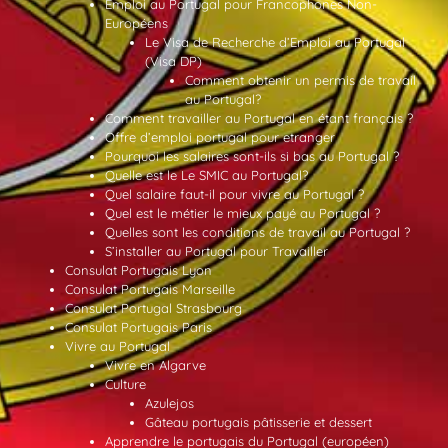
Emploi au Portugal pour Francophones Non-
Européens
Le Visa de Recherche d’Emploi au Portugal
(Visa DP)
Comment obtenir un permis de travail
au Portugal?
Comment travailler au Portugal en étant français ?
Offre d’emploi portugal pour etranger
Pourquoi les salaires sont-ils si bas au Portugal ?
Quelle est le Le SMIC au Portugal?
Quel salaire faut-il pour vivre au Portugal ?
Quel est le métier le mieux payé au Portugal ?
Quelles sont les conditions de travail au Portugal ?
S’installer au Portugal pour Travailler
Consulat Portugais Lyon
Consulat Portugais Marseille
Consulat Portugal Strasbourg
Consulat Portugais Paris
Vivre au Portugal
Vivre en Algarve
Culture
Azulejos
Gâteau portugais pâtisserie et dessert
Apprendre le portugais du Portugal (européen)