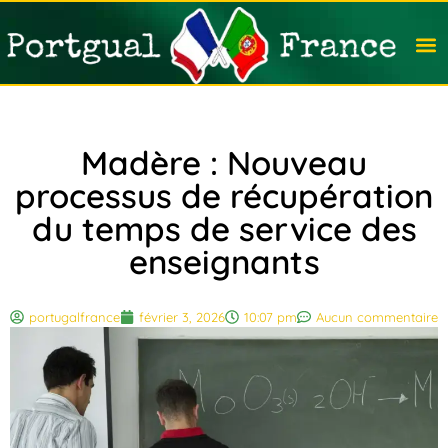
Travail
Nation
Avocat
Vivre
Immobi
Voyag
Madère : Nouveau
processus de récupération
du temps de service des
enseignants
portugalfrance
février 3, 2026
10:07 pm
Aucun commentaire