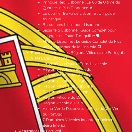
Príncipe Real Lisbonne : Le Guide Ultime du
Quartier le Plus Tendance 🌟
Le quartier Baixa de Lisbonne : Un guide
touristique
Ressources Utiles pour Lisbonne
Sécurité à Lisbonne : Guide Complet pour
Voyager en Toute Tranquillité 🛡️
Alfama Lisbonne : Le Guide Complet du Plus
Ancien Quartier de la Capitale 🏛️
Routes des Vins – Les Régions Viticoles du Portugal :
Visites, Dégustations
La Vallée du Douro : Paradis viticole
Région viticole de Bairrada
Région Viticole de l’Alentejo
Région viticole de l’Algarve
Région Viticole de Lisbonne
Région Viticole de Setúbal
Région Viticole du Dão
Région viticole du Tejo
Vinho Verde Découvrez le Pays du Vin Vert
au Portugal
7 Domaines Viticoles Incontournables de
Beira Interior
Assurances au Portugal