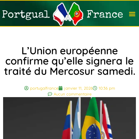
Travail
Nation
Avocat
Vivre
Immobi
Voyag
L’Union européenne
confirme qu’elle signera le
traité du Mercosur samedi.
portugalfrance
janvier 11, 2026
10:36 pm
Aucun commentaire