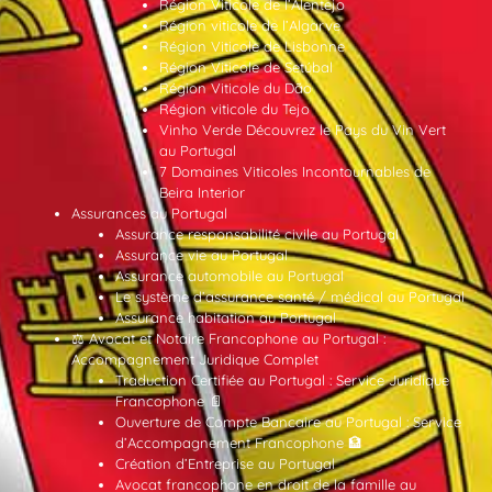
Région Viticole de l’Alentejo
Région viticole de l’Algarve
Région Viticole de Lisbonne
Région Viticole de Setúbal
Région Viticole du Dão
Région viticole du Tejo
Vinho Verde Découvrez le Pays du Vin Vert
au Portugal
7 Domaines Viticoles Incontournables de
Beira Interior
Assurances au Portugal
Assurance responsabilité civile au Portugal
Assurance vie au Portugal
Assurance automobile au Portugal
Le système d’assurance santé / médical au Portugal
Assurance habitation au Portugal
⚖️ Avocat et Notaire Francophone au Portugal :
Accompagnement Juridique Complet
Traduction Certifiée au Portugal : Service Juridique
Francophone 📄
Ouverture de Compte Bancaire au Portugal : Service
d’Accompagnement Francophone 🏦
Création d’Entreprise au Portugal
Avocat francophone en droit de la famille au