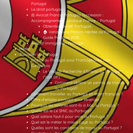
Portugal
Le droit portugais
⚖️ Avocat Franco-Portugais Succession :
Accompagnement Juridique France – Portugal
Obtention du NIF Portugais
🏠 Vendre une Maison Héritée au Portugal :
Guide Pratique 2025
Avocat immigration Portugal
Météo
Travailler au Portugal
Emploi au Portugal pour Francophones Non-
Européens
Le Visa de Recherche d’Emploi au Portugal
(Visa DP)
Comment obtenir un permis de travail
au Portugal?
Comment travailler au Portugal en étant français ?
Offre d’emploi portugal pour etranger
Pourquoi les salaires sont-ils si bas au Portugal ?
Quelle est le Le SMIC au Portugal?
Quel salaire faut-il pour vivre au Portugal ?
Quel est le métier le mieux payé au Portugal ?
Quelles sont les conditions de travail au Portugal ?