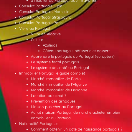
S’installer au Portugal pour Travailler
Consulat Portugais Lyon
Consulat Portugais Marseille
Consulat Portugal Strasbourg
Consulat Portugais Paris
Vivre au Portugal
Vivre en Algarve
Culture
Azulejos
Gâteau portugais pâtisserie et dessert
Apprendre le portugais du Portugal (européen)
Le système fiscal portugais
Le système de santé au Portugal
Immobilier Portugal le guide complet
Marché Immobilier de Porto
Marché immobilier de l’Algarve
Marché Immobilier de Lisbonne
Location ou achat ?
Prévention des arnaques
Maison pas cher au Portugal
Achat maison Portugal: demarche acheter un bien
immobilier au Portugal
Nationalité Portugaise
Comment obtenir un acte de naissance portugais ?