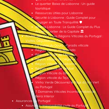
Le quartier Baixa de Lisbonne : Un guide
touristique
Ressources Utiles pour Lisbonne
Sécurité à Lisbonne : Guide Complet pour
Voyager en Toute Tranquillité 🛡️
Alfama Lisbonne : Le Guide Complet du Plus
Ancien Quartier de la Capitale 🏛️
Routes des Vins – Les Régions Viticoles du Portugal :
Visites, Dégustations
La Vallée du Douro : Paradis viticole
Région viticole de Bairrada
Région Viticole de l’Alentejo
Région viticole de l’Algarve
Région Viticole de Lisbonne
Région Viticole de Setúbal
Région Viticole du Dão
Région viticole du Tejo
Vinho Verde Découvrez le Pays du Vin Vert
au Portugal
7 Domaines Viticoles Incontournables de
Beira Interior
Assurances au Portugal
Assurance responsabilité civile au Portugal