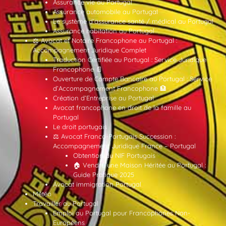
Assurance vie au Portugal
Assurance automobile au Portugal
Le système d’assurance santé / médical au Portugal
Assurance habitation au Portugal
⚖️ Avocat et Notaire Francophone au Portugal :
Accompagnement Juridique Complet
Traduction Certifiée au Portugal : Service Juridique
Francophone 📄
Ouverture de Compte Bancaire au Portugal : Service
d’Accompagnement Francophone 🏦
Création d’Entreprise au Portugal
Avocat francophone en droit de la famille au
Portugal
Le droit portugais
⚖️ Avocat Franco-Portugais Succession :
Accompagnement Juridique France – Portugal
Obtention du NIF Portugais
🏠 Vendre une Maison Héritée au Portugal :
Guide Pratique 2025
Avocat immigration Portugal
Météo
Travailler au Portugal
Emploi au Portugal pour Francophones Non-
Européens