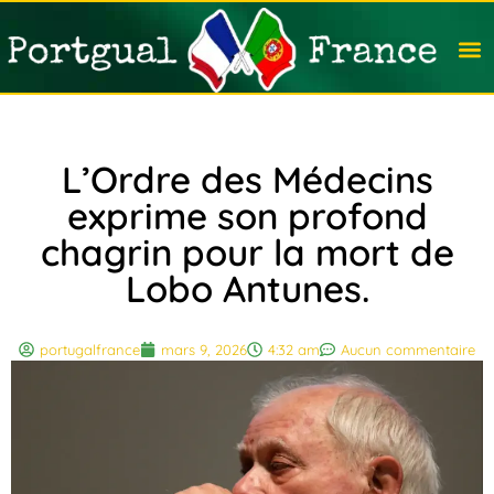
Travail
Nation
Avocat
Vivre
Immobi
Voyag
L’Ordre des Médecins
exprime son profond
chagrin pour la mort de
Lobo Antunes.
portugalfrance
mars 9, 2026
4:32 am
Aucun commentaire