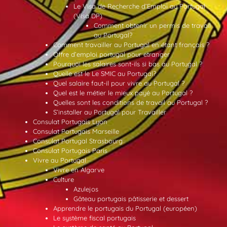
Le Visa de Recherche d’Emploi au Portugal
(Visa DP)
Comment obtenir un permis de travail
au Portugal?
Comment travailler au Portugal en étant français ?
Offre d’emploi portugal pour etranger
Pourquoi les salaires sont-ils si bas au Portugal ?
Quelle est le Le SMIC au Portugal?
Quel salaire faut-il pour vivre au Portugal ?
Quel est le métier le mieux payé au Portugal ?
Quelles sont les conditions de travail au Portugal ?
S’installer au Portugal pour Travailler
Consulat Portugais Lyon
Consulat Portugais Marseille
Consulat Portugal Strasbourg
Consulat Portugais Paris
Vivre au Portugal
Vivre en Algarve
Culture
Azulejos
Gâteau portugais pâtisserie et dessert
Apprendre le portugais du Portugal (européen)
Le système fiscal portugais