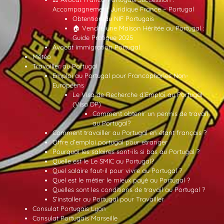
Accompagnement Juridique France – Portugal
Obtention du NIF Portugais
🏠 Vendre une Maison Héritée au Portugal :
Guide Pratique 2025
Avocat immigration Portugal
Météo
Travailler au Portugal
Emploi au Portugal pour Francophones Non-
Européens
Le Visa de Recherche d’Emploi au Portugal
(Visa DP)
Comment obtenir un permis de travail
au Portugal?
Comment travailler au Portugal en étant français ?
Offre d’emploi portugal pour etranger
Pourquoi les salaires sont-ils si bas au Portugal ?
Quelle est le Le SMIC au Portugal?
Quel salaire faut-il pour vivre au Portugal ?
Quel est le métier le mieux payé au Portugal ?
Quelles sont les conditions de travail au Portugal ?
S’installer au Portugal pour Travailler
Consulat Portugais Lyon
Consulat Portugais Marseille