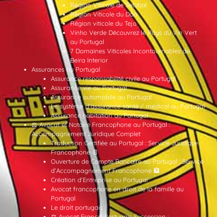
Région Viticole de Setúbal
Région Viticole du Dão
Région viticole du Tejo
Vinho Verde Découvrez le Pays du Vin Vert
au Portugal
7 Domaines Viticoles Incontournables de
Beira Interior
Assurances au Portugal
Assurance responsabilité civile au Portugal
Assurance vie au Portugal
Assurance automobile au Portugal
Le système d’assurance santé / médical au Portugal
Assurance habitation au Portugal
⚖️ Avocat et Notaire Francophone au Portugal :
Accompagnement Juridique Complet
Traduction Certifiée au Portugal : Service Juridique
Francophone 📄
Ouverture de Compte Bancaire au Portugal : Service
d’Accompagnement Francophone 🏦
Création d’Entreprise au Portugal
Avocat francophone en droit de la famille au
Portugal
Le droit portugais
⚖️ Avocat Franco-Portugais Succession :