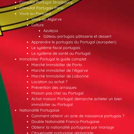
Consulat Portugal Strasbourg
Consulat Portugais Paris
Vivre au Portugal
Vivre en Algarve
Culture
Azulejos
Gâteau portugais pâtisserie et dessert
Apprendre le portugais du Portugal (européen)
Le système fiscal portugais
Le système de santé au Portugal
Immobilier Portugal le guide complet
Marché Immobilier de Porto
Marché immobilier de l’Algarve
Marché Immobilier de Lisbonne
Location ou achat ?
Prévention des arnaques
Maison pas cher au Portugal
Achat maison Portugal: demarche acheter un bien
immobilier au Portugal
Nationalité Portugaise
Comment obtenir un acte de naissance portugais ?
Double Nationalité Franco-Portugaise
Obtenir la nationalité portugaise par mariage
Citoyenneté portugaise sépharade