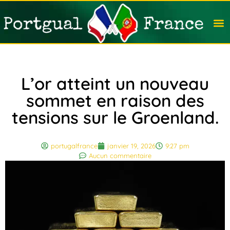
Travail
Nation
Avocat
Vivre
Immobi
Voyag
L’or atteint un nouveau
sommet en raison des
tensions sur le Groenland.
portugalfrance
janvier 19, 2026
9:27 pm
Aucun commentaire