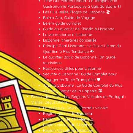
Time Out Market Lisboa : Le Temple de la
Gastronomie Portugaise à Cais do Sodré 🍴
Les Plus Belles Plages de Lisbonne 🏖️
Bairro Alto, Guide de Voyage
Belém guide complet
Guide du quartier de Chiado à Lisbonne
La vie nocturne à Lisbonne
Lisbonne Itinéraires conseillés
Príncipe Real Lisbonne : Le Guide Ultime du
Quartier le Plus Tendance 🌟
Le quartier Baixa de Lisbonne : Un guide
touristique
Ressources Utiles pour Lisbonne
Sécurité à Lisbonne : Guide Complet pour
Voyager en Toute Tranquillité 🛡️
Alfama Lisbonne : Le Guide Complet du Plus
Ancien Quartier de la Capitale 🏛️
Routes des Vins – Les Régions Viticoles du Portugal :
Visites, Dégustations
La Vallée du Douro : Paradis viticole
Région viticole de Bairrada
Région Viticole de l’Alentejo
Région viticole de l’Algarve
Région Viticole de Lisbonne