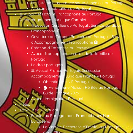
Le système d’assurance santé / médical au Portugal
Assurance habitation au Portugal
⚖️ Avocat et Notaire Francophone au Portugal :
Accompagnement Juridique Complet
Traduction Certifiée au Portugal : Service Juridique
Francophone 📄
Ouverture de Compte Bancaire au Portugal : Service
d’Accompagnement Francophone 🏦
Création d’Entreprise au Portugal
Avocat francophone en droit de la famille au
Portugal
Le droit portugais
⚖️ Avocat Franco-Portugais Succession :
Accompagnement Juridique France – Portugal
Obtention du NIF Portugais
🏠 Vendre une Maison Héritée au Portugal :
Guide Pratique 2025
Avocat immigration Portugal
Météo
Travailler au Portugal
Emploi au Portugal pour Francophones Non-
Européens
Le Visa de Recherche d’Emploi au Portugal
(Visa DP)