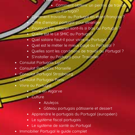
Comment obtenir un permis de travail
au Portugal?
Comment travailler au Portugal en étant français ?
Offre d’emploi portugal pour etranger
Pourquoi les salaires sont-ils si bas au Portugal ?
Quelle est le Le SMIC au Portugal?
Quel salaire faut-il pour vivre au Portugal ?
Quel est le métier le mieux payé au Portugal ?
Quelles sont les conditions de travail au Portugal ?
S’installer au Portugal pour Travailler
Consulat Portugais Lyon
Consulat Portugais Marseille
Consulat Portugal Strasbourg
Consulat Portugais Paris
Vivre au Portugal
Vivre en Algarve
Culture
Azulejos
Gâteau portugais pâtisserie et dessert
Apprendre le portugais du Portugal (européen)
Le système fiscal portugais
Le système de santé au Portugal
Immobilier Portugal le guide complet