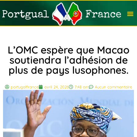
Travail
Nation
Avocat
Vivre
Immobi
Voyag
L’OMC espère que Macao
soutiendra l’adhésion de
plus de pays lusophones.
portugalfrance
avril 24, 2026
7:48 am
Aucun commentaire