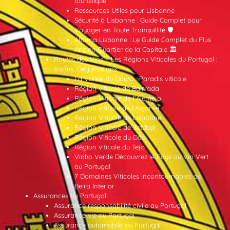
touristique
Ressources Utiles pour Lisbonne
Sécurité à Lisbonne : Guide Complet pour
Voyager en Toute Tranquillité 🛡️
Alfama Lisbonne : Le Guide Complet du Plus
Ancien Quartier de la Capitale 🏛️
Routes des Vins – Les Régions Viticoles du Portugal :
Visites, Dégustations
La Vallée du Douro : Paradis viticole
Région viticole de Bairrada
Région Viticole de l’Alentejo
Région viticole de l’Algarve
Région Viticole de Lisbonne
Région Viticole de Setúbal
Région Viticole du Dão
Région viticole du Tejo
Vinho Verde Découvrez le Pays du Vin Vert
au Portugal
7 Domaines Viticoles Incontournables de
Beira Interior
Assurances au Portugal
Assurance responsabilité civile au Portugal
Assurance vie au Portugal
Assurance automobile au Portugal