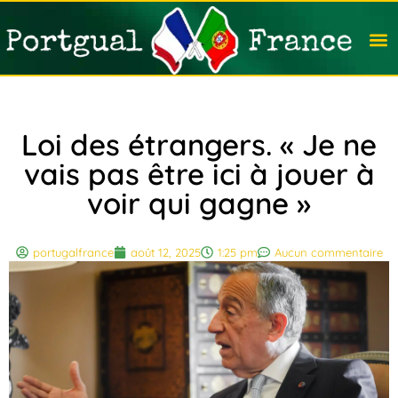
Travail
Nation
Avocat
Vivre
Immobi
Voyag
Loi des étrangers. « Je ne
vais pas être ici à jouer à
voir qui gagne »
portugalfrance
août 12, 2025
1:25 pm
Aucun commentaire