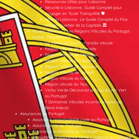
Ressources Utiles pour Lisbonne
Sécurité à Lisbonne : Guide Complet pour
Voyager en Toute Tranquillité 🛡️
Alfama Lisbonne : Le Guide Complet du Plus
Ancien Quartier de la Capitale 🏛️
Routes des Vins – Les Régions Viticoles du Portugal :
Visites, Dégustations
La Vallée du Douro : Paradis viticole
Région viticole de Bairrada
Région Viticole de l’Alentejo
Région viticole de l’Algarve
Région Viticole de Lisbonne
Région Viticole de Setúbal
Région Viticole du Dão
Région viticole du Tejo
Vinho Verde Découvrez le Pays du Vin Vert
au Portugal
7 Domaines Viticoles Incontournables de
Beira Interior
Assurances au Portugal
Assurance responsabilité civile au Portugal
Assurance vie au Portugal
Assurance automobile au Portugal
Le système d’assurance santé / médical au Portugal