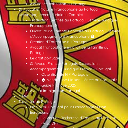
Assurance habitation au Portugal
⚖️ Avocat et Notaire Francophone au Portugal :
Accompagnement Juridique Complet
Traduction Certifiée au Portugal : Service Juridique
Francophone 📄
Ouverture de Compte Bancaire au Portugal : Service
d’Accompagnement Francophone 🏦
Création d’Entreprise au Portugal
Avocat francophone en droit de la famille au
Portugal
Le droit portugais
⚖️ Avocat Franco-Portugais Succession :
Accompagnement Juridique France – Portugal
Obtention du NIF Portugais
🏠 Vendre une Maison Héritée au Portugal :
Guide Pratique 2025
Avocat immigration Portugal
Météo
Travailler au Portugal
Emploi au Portugal pour Francophones Non-
Européens
Le Visa de Recherche d’Emploi au Portugal
(Visa DP)