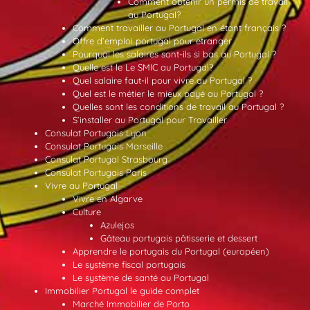
Comment obtenir un permis de travail
au Portugal?
Comment travailler au Portugal en étant français ?
Offre d’emploi portugal pour etranger
Pourquoi les salaires sont-ils si bas au Portugal ?
Quelle est le Le SMIC au Portugal?
Quel salaire faut-il pour vivre au Portugal ?
Quel est le métier le mieux payé au Portugal ?
Quelles sont les conditions de travail au Portugal ?
S’installer au Portugal pour Travailler
Consulat Portugais Lyon
Consulat Portugais Marseille
Consulat Portugal Strasbourg
Consulat Portugais Paris
Vivre au Portugal
Vivre en Algarve
Culture
Azulejos
Gâteau portugais pâtisserie et dessert
Apprendre le portugais du Portugal (européen)
Le système fiscal portugais
Le système de santé au Portugal
Immobilier Portugal le guide complet
Marché Immobilier de Porto