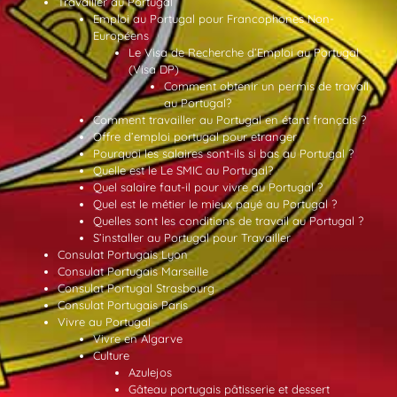
Travailler au Portugal
Emploi au Portugal pour Francophones Non-
Européens
Le Visa de Recherche d’Emploi au Portugal
(Visa DP)
Comment obtenir un permis de travail
au Portugal?
Comment travailler au Portugal en étant français ?
Offre d’emploi portugal pour etranger
Pourquoi les salaires sont-ils si bas au Portugal ?
Quelle est le Le SMIC au Portugal?
Quel salaire faut-il pour vivre au Portugal ?
Quel est le métier le mieux payé au Portugal ?
Quelles sont les conditions de travail au Portugal ?
S’installer au Portugal pour Travailler
Consulat Portugais Lyon
Consulat Portugais Marseille
Consulat Portugal Strasbourg
Consulat Portugais Paris
Vivre au Portugal
Vivre en Algarve
Culture
Azulejos
Gâteau portugais pâtisserie et dessert