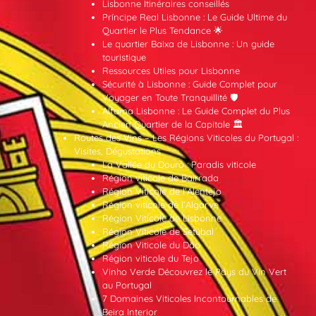
Lisbonne Itinéraires conseillés
Príncipe Real Lisbonne : Le Guide Ultime du
Quartier le Plus Tendance 🌟
Le quartier Baixa de Lisbonne : Un guide
touristique
Ressources Utiles pour Lisbonne
Sécurité à Lisbonne : Guide Complet pour
Voyager en Toute Tranquillité 🛡️
Alfama Lisbonne : Le Guide Complet du Plus
Ancien Quartier de la Capitale 🏛️
Routes des Vins – Les Régions Viticoles du Portugal :
Visites, Dégustations
La Vallée du Douro : Paradis viticole
Région viticole de Bairrada
Région Viticole de l’Alentejo
Région viticole de l’Algarve
Région Viticole de Lisbonne
Région Viticole de Setúbal
Région Viticole du Dão
Région viticole du Tejo
Vinho Verde Découvrez le Pays du Vin Vert
au Portugal
7 Domaines Viticoles Incontournables de
Beira Interior