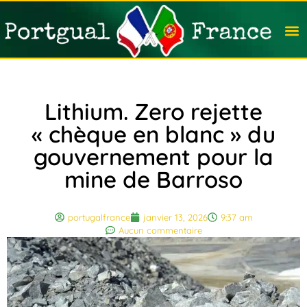
Travail
Nation
Avocat
Vivre
Immobi
Voyag
Lithium. Zero rejette
« chèque en blanc » du
gouvernement pour la
mine de Barroso
portugalfrance
janvier 13, 2026
9:37 am
Aucun commentaire