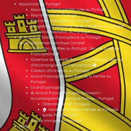
Assurances au Portugal
Assurance responsabilité civile au Portugal
Assurance vie au Portugal
Assurance automobile au Portugal
Le système d’assurance santé / médical au Portugal
Assurance habitation au Portugal
⚖️ Avocat et Notaire Francophone au Portugal :
Accompagnement Juridique Complet
Traduction Certifiée au Portugal : Service Juridique
Francophone 📄
Ouverture de Compte Bancaire au Portugal : Service
d’Accompagnement Francophone 🏦
Création d’Entreprise au Portugal
Avocat francophone en droit de la famille au
Portugal
Le droit portugais
⚖️ Avocat Franco-Portugais Succession :
Accompagnement Juridique France – Portugal
Obtention du NIF Portugais
🏠 Vendre une Maison Héritée au Portugal :
Guide Pratique 2025
Avocat immigration Portugal
Météo