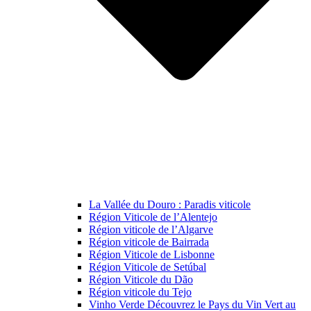
La Vallée du Douro : Paradis viticole
Région Viticole de l’Alentejo
Région viticole de l’Algarve
Région viticole de Bairrada
Région Viticole de Lisbonne
Région Viticole de Setúbal
Région Viticole du Dão
Région viticole du Tejo
Vinho Verde Découvrez le Pays du Vin Vert au