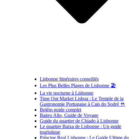
Lisbonne Itinéraires conseillés
Les Plus Belles Plages de Lisbonne 🏖️
La vie nocturne à Lisbonne
Time Out Market Lisboa : Le Temple de la
Gastronomie Portugaise à Cais do Sodré 🍴
Belém guide complet
Bairro Alto, Guide de Voyage
Guide du quartier de Chiado à Lisbonne
Le quartier Baixa de Lisbonne : Un guide
touristique
Príncipe Real Lisbonne : Le Guide Ultime du