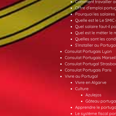
Comment travailler au
Offre d’emploi portu
Pourquoi les salaires 
Quelle est le Le SMIC
Quel salaire faut-il p
Quel est le métier le
Quelles sont les condi
S’installer au Portuga
Consulat Portugais Lyon
Consulat Portugais Marseil
Consulat Portugal Strasbo
Consulat Portugais Paris
Vivre au Portugal
Vivre en Algarve
Culture
Azulejos
Gâteau portugai
Apprendre le portuga
Le système fiscal por