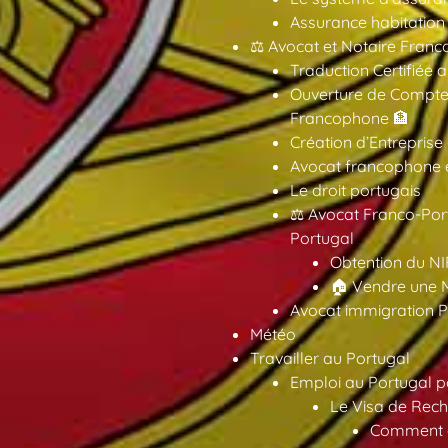
Assurance habitation
⚖️ Avocat et Notaire Fra
Traduction Certifiée 
Ouverture de Compte
Francophone 🏦
Création d’Entreprise
Avocat francophone en
Le droit portugais
⚖️ Avocat Franco-Por
Portugal
Obtention du NI
🏠 Vendre une M
Avocat immigration P
Météo
Travailler au Portugal
Emploi au Portugal 
Le Visa de Rech
Comment ob