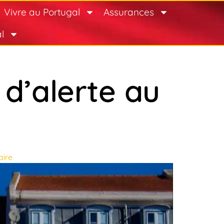
Vivre au Portugal
Assurances
l
d’alerte au
ire