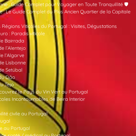
nne : Guide Complet pour Voyager en Toute Tranquillité 🛡️
 : Le Guide Complet du Plus Ancien Quartier de la Capitale
 Régions Viticoles du Portugal : Visites, Dégustations
ro : Paradis viticole
de Bairrada
de l’Alentejo
de l’Algarve
 de Lisbonne
 de Setúbal
 du Dão
du Tejo
ouvrez le Pays du Vin Vert au Portugal
oles Incontournables de Beira Interior
ité civile au Portugal
tugal
e au Portugal
ce santé / médical au Portugal