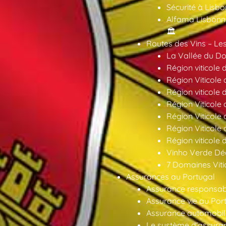
Sécurité à Lisbo
Alfama Lisbonne
🏛️
Routes des Vins – Les
La Vallée du Dou
Région viticole 
Région Viticole 
Région viticole 
Région Viticole
Région Viticole
Région Viticole
Région viticole 
Vinho Verde Déc
7 Domaines Vitic
Assurances au Portugal
Assurance responsabil
Assurance vie au Por
Assurance automobil
Le système d’assuran