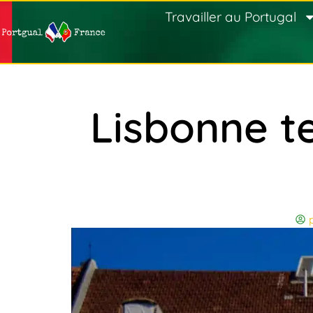
Travailler au Portugal
Lisbonne t