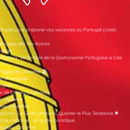
mplet pour préparer vos vacances au Portugal (soleil,
 Voyage des îles Açores
oyage
 Lisboa : Le Temple de la Gastronomie Portugaise à Cais
Plages de Lisbonne 🏖️
ide de Voyage
mplet
er de Chiado à Lisbonne
 à Lisbonne
ires conseillés
sbonne : Le Guide Ultime du Quartier le Plus Tendance 🌟
a de Lisbonne : Un guide touristique
es pour Lisbonne