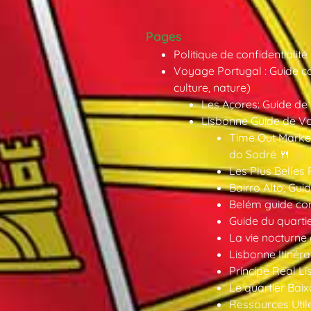
Pages
Politique de confidentialité
Voyage Portugal : Guide co
culture, nature)
Les Açores: Guide de
Lisbonne Guide de V
Time Out Market
do Sodré 🍴
Les Plus Belles 
Bairro Alto, Gu
Belém guide co
Guide du quarti
La vie nocturne
Lisbonne Itinéra
Príncipe Real Li
Le quartier Baix
Ressources Util