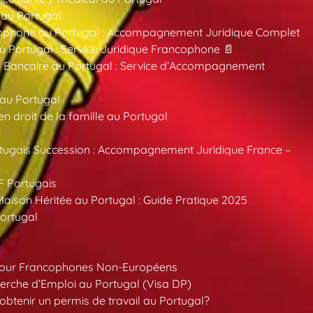
 au Portugal
ncophone au Portugal : Accompagnement Juridique Complet
au Portugal : Service Juridique Francophone 📄
 Bancaire au Portugal : Service d’Accompagnement
 au Portugal
 droit de la famille au Portugal
tugais Succession : Accompagnement Juridique France –
F Portugais
aison Héritée au Portugal : Guide Pratique 2025
ortugal
pour Francophones Non-Européens
erche d’Emploi au Portugal (Visa DP)
tenir un permis de travail au Portugal?