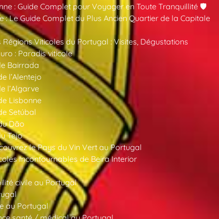
nne : Guide Complet pour Voyager en Toute Tranquillité 🛡️
 : Le Guide Complet du Plus Ancien Quartier de la Capitale
 Régions Viticoles du Portugal : Visites, Dégustations
ro : Paradis viticole
de Bairrada
de l’Alentejo
de l’Algarve
 de Lisbonne
 de Setúbal
 du Dão
du Tejo
ouvrez le Pays du Vin Vert au Portugal
oles Incontournables de Beira Interior
ité civile au Portugal
tugal
e au Portugal
ce santé / médical au Portugal