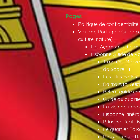
Pages
Politique de confidentialité
Voyage Portugal : Guide co
culture, nature)
Les Açores: Guide de
Lisbonne Guide de V
Time Out Market
do Sodré 🍴
Les Plus Belles 
Bairro Alto, Gu
Belém guide co
Guide du quarti
La vie nocturne
Lisbonne Itinéra
Príncipe Real Li
Le quartier Baix
Ressources Util