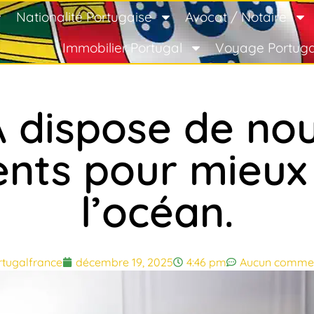
Nationalité Portugaise
Avocat / Notaire
Immobilier Portugal
Voyage Portuga
A dispose de no
ts pour mieux 
l’océan.
rtugalfrance
décembre 19, 2025
4:46 pm
Aucun commen