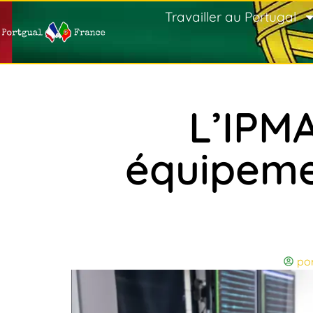
Travailler au Portugal
L’IPM
équipemen
po