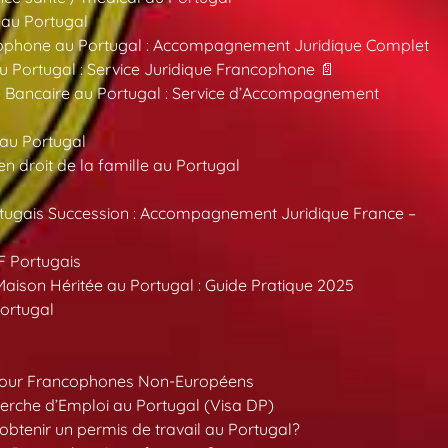
 au Portugal
ncophone au Portugal : Accompagnement Juridique Complet
au Portugal : Service Juridique Francophone 📄
 Bancaire au Portugal : Service d’Accompagnement
 au Portugal
 droit de la famille au Portugal
tugais Succession : Accompagnement Juridique France –
F Portugais
aison Héritée au Portugal : Guide Pratique 2025
ortugal
pour Francophones Non-Européens
erche d’Emploi au Portugal (Visa DP)
tenir un permis de travail au Portugal?