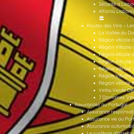
Sécurité à Lisbo
Alfama Lisbonne
🏛️
Routes des Vins – Les
La Vallée du Dou
Région viticole 
Région Viticole 
Région viticole 
Région Viticole
Région Viticole
Région Viticole
Région viticole 
Vinho Verde Déc
7 Domaines Vitic
Assurances au Portugal
Assurance responsabil
Assurance vie au Por
Assurance automobil
Le système d’assuran