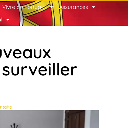
Vivre au Portugal
Assurances
l
uveaux
surveiller
taire