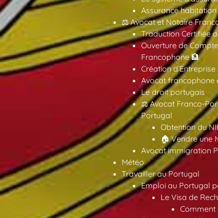
Assurance habitation
⚖️ Avocat et Notaire Fra
Traduction Certifiée 
Ouverture de Compte
Francophone 🏦
Création d’Entreprise
Avocat francophone en
Le droit portugais
⚖️ Avocat Franco-Por
Portugal
Obtention du NI
🏠 Vendre une M
Avocat immigration P
Météo
Travailler au Portugal
Emploi au Portugal 
Le Visa de Rech
Comment ob