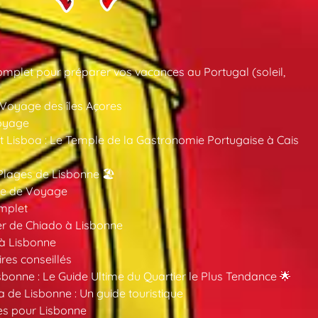
mplet pour préparer vos vacances au Portugal (soleil,
 Voyage des îles Açores
oyage
 Lisboa : Le Temple de la Gastronomie Portugaise à Cais
Plages de Lisbonne 🏖️
ide de Voyage
mplet
er de Chiado à Lisbonne
 à Lisbonne
ires conseillés
sbonne : Le Guide Ultime du Quartier le Plus Tendance 🌟
a de Lisbonne : Un guide touristique
es pour Lisbonne