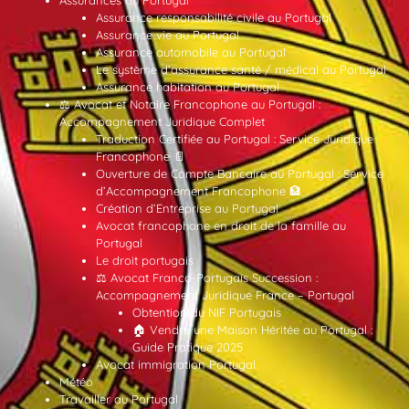
Assurance responsabilité civile au Portugal
Assurance vie au Portugal
Assurance automobile au Portugal
Le système d’assurance santé / médical au Portugal
Assurance habitation au Portugal
⚖️ Avocat et Notaire Francophone au Portugal :
Accompagnement Juridique Complet
Traduction Certifiée au Portugal : Service Juridique
Francophone 📄
Ouverture de Compte Bancaire au Portugal : Service
d’Accompagnement Francophone 🏦
Création d’Entreprise au Portugal
Avocat francophone en droit de la famille au
Portugal
Le droit portugais
⚖️ Avocat Franco-Portugais Succession :
Accompagnement Juridique France – Portugal
Obtention du NIF Portugais
🏠 Vendre une Maison Héritée au Portugal :
Guide Pratique 2025
Avocat immigration Portugal
Météo
Travailler au Portugal