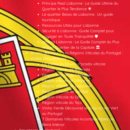
Príncipe Real Lisbonne : Le Guide Ultime du
Quartier le Plus Tendance 🌟
Le quartier Baixa de Lisbonne : Un guide
touristique
Ressources Utiles pour Lisbonne
Sécurité à Lisbonne : Guide Complet pour
Voyager en Toute Tranquillité 🛡️
Alfama Lisbonne : Le Guide Complet du Plus
Ancien Quartier de la Capitale 🏛️
Routes des Vins – Les Régions Viticoles du Portugal :
Visites, Dégustations
La Vallée du Douro : Paradis viticole
Région viticole de Bairrada
Région Viticole de l’Alentejo
Région viticole de l’Algarve
Région Viticole de Lisbonne
Région Viticole de Setúbal
Région Viticole du Dão
Région viticole du Tejo
Vinho Verde Découvrez le Pays du Vin Vert
au Portugal
7 Domaines Viticoles Incontournables de
Beira Interior
Assurances au Portugal