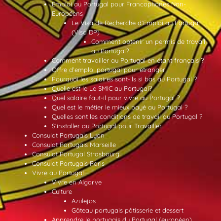
Emploi au Portugal pour Francophones Non-
Européens
Le Visa de Recherche d’Emploi au Portugal
(Visa DP)
Comment obtenir un permis de travail
au Portugal?
Comment travailler au Portugal en étant français ?
Offre d’emploi portugal pour etranger
Pourquoi les salaires sont-ils si bas au Portugal ?
Quelle est le Le SMIC au Portugal?
Quel salaire faut-il pour vivre au Portugal ?
Quel est le métier le mieux payé au Portugal ?
Quelles sont les conditions de travail au Portugal ?
S’installer au Portugal pour Travailler
Consulat Portugais Lyon
Consulat Portugais Marseille
Consulat Portugal Strasbourg
Consulat Portugais Paris
Vivre au Portugal
Vivre en Algarve
Culture
Azulejos
Gâteau portugais pâtisserie et dessert
Apprendre le portugais du Portugal (européen)