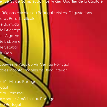
 : Le Guide Complet du Plus Ancien Quartier de la Capitale
 Régions Viticoles du Portugal : Visites, Dégustations
ro : Paradis viticole
de Bairrada
de l’Alentejo
de l’Algarve
 de Lisbonne
 de Setúbal
 du Dão
du Tejo
ouvrez le Pays du Vin Vert au Portugal
oles Incontournables de Beira Interior
ité civile au Portugal
tugal
e au Portugal
ce santé / médical au Portugal
 au Portugal