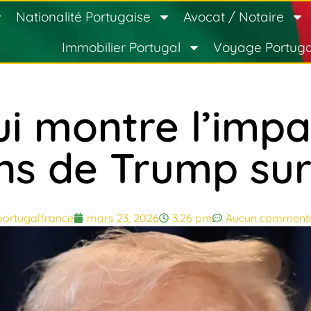
Nationalité Portugaise
Avocat / Notaire
Immobilier Portugal
Voyage Portuga
i montre l’impa
ns de Trump sur 
portugalfrance
mars 23, 2026
3:26 pm
Aucun commenta