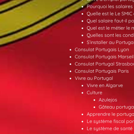
Pourquoi les salaires 
Quelle est le Le SMIC
Quel salaire faut-il p
Quel est le métier le
Quelles sont les condi
S’installer au Portuga
Consulat Portugais Lyon
Consulat Portugais Marseil
Consulat Portugal Strasbo
Consulat Portugais Paris
Vivre au Portugal
Vivre en Algarve
Culture
Azulejos
Gâteau portugai
Apprendre le portuga
Le système fiscal por
Le système de santé 