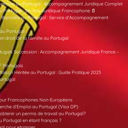
ncophone au Portugal : Accompagnement Juridique Complet
au Portugal : Service Juridique Francophone 📄
 Bancaire au Portugal : Service d’Accompagnement
 au Portugal
 droit de la famille au Portugal
tugais Succession : Accompagnement Juridique France –
F Portugais
aison Héritée au Portugal : Guide Pratique 2025
ortugal
pour Francophones Non-Européens
erche d’Emploi au Portugal (Visa DP)
tenir un permis de travail au Portugal?
 Portugal en étant français ?
gal pour etranger