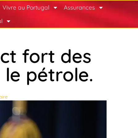
Vivre au Portugal
Assurances
l
ct fort des
le pétrole.
ire