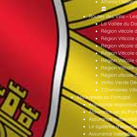
Alfama Lisbonne
🏛️
Routes des Vins – Les
La Vallée du Dou
Région viticole 
Région Viticole 
Région viticole 
Région Viticole
Région Viticole
Région Viticole
Région viticole 
Vinho Verde Déc
7 Domaines Vitic
Assurances au Portugal
Assurance responsabil
Assurance vie au Por
Assurance automobil
Le système d’assuran
Assurance habitation