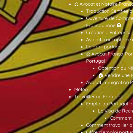
⚖️ Avocat et Notaire Fra
Traduction Certifiée 
Ouverture de Compte
Francophone 🏦
Création d’Entreprise
Avocat francophone en
Le droit portugais
⚖️ Avocat Franco-Por
Portugal
Obtention du NI
🏠 Vendre une M
Avocat immigration P
Météo
Travailler au Portugal
Emploi au Portugal 
Le Visa de Rech
Comment ob
Comment travailler au
Offre d’emploi portu