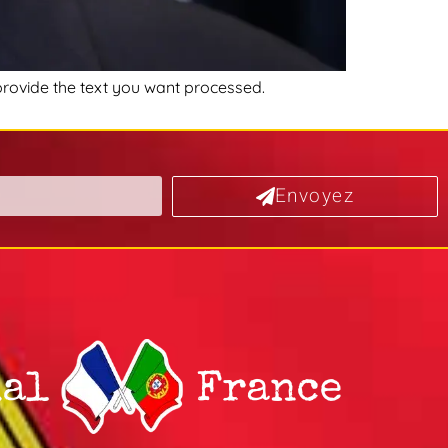
 provide the text you want processed.
Envoyez