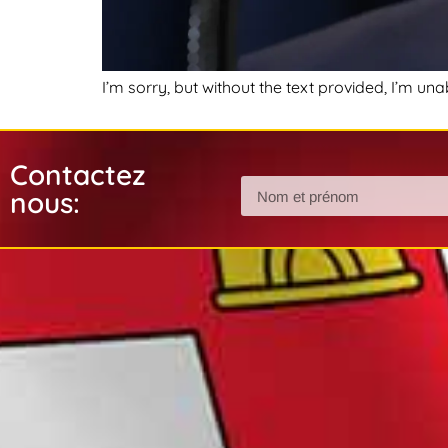
I’m sorry, but without the text provided, I’m u
Contactez
nous: