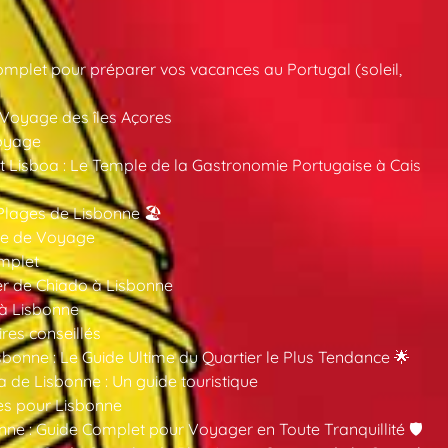
mplet pour préparer vos vacances au Portugal (soleil,
 Voyage des îles Açores
oyage
 Lisboa : Le Temple de la Gastronomie Portugaise à Cais
Plages de Lisbonne 🏖️
ide de Voyage
mplet
er de Chiado à Lisbonne
 à Lisbonne
ires conseillés
sbonne : Le Guide Ultime du Quartier le Plus Tendance 🌟
a de Lisbonne : Un guide touristique
es pour Lisbonne
nne : Guide Complet pour Voyager en Toute Tranquillité 🛡️