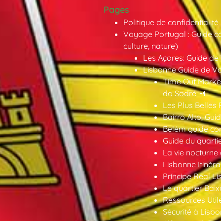
Pages
Politique de confidentialité
Voyage Portugal : Guide co
culture, nature)
Les Açores: Guide de
Lisbonne Guide de V
Time Out Market
do Sodré 🍴
Les Plus Belles 
Bairro Alto, Gu
Belém guide co
Guide du quarti
La vie nocturne
Lisbonne Itinéra
Príncipe Real Li
Le quartier Baix
Ressources Util
Sécurité à Lisbo