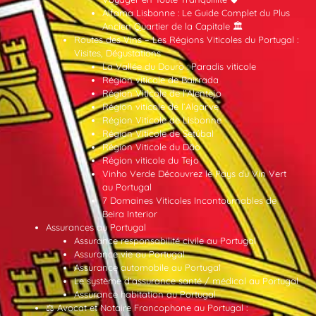
Alfama Lisbonne : Le Guide Complet du Plus
Ancien Quartier de la Capitale 🏛️
Routes des Vins – Les Régions Viticoles du Portugal :
Visites, Dégustations
La Vallée du Douro : Paradis viticole
Région viticole de Bairrada
Région Viticole de l’Alentejo
Région viticole de l’Algarve
Région Viticole de Lisbonne
Région Viticole de Setúbal
Région Viticole du Dão
Région viticole du Tejo
Vinho Verde Découvrez le Pays du Vin Vert
au Portugal
7 Domaines Viticoles Incontournables de
Beira Interior
Assurances au Portugal
Assurance responsabilité civile au Portugal
Assurance vie au Portugal
Assurance automobile au Portugal
Le système d’assurance santé / médical au Portugal
Assurance habitation au Portugal
⚖️ Avocat et Notaire Francophone au Portugal :