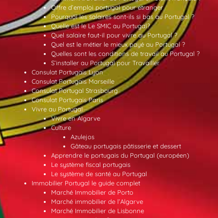
Offre d’emploi portugal pour etranger
Pourquoi les salaires sont-ils si bas au Portugal ?
Quelle est le Le SMIC au Portugal?
Quel salaire faut-il pour vivre au Portugal ?
Quel est le métier le mieux payé au Portugal ?
Quelles sont les conditions de travail au Portugal ?
S’installer au Portugal pour Travailler
Consulat Portugais Lyon
Consulat Portugais Marseille
Consulat Portugal Strasbourg
Consulat Portugais Paris
Vivre au Portugal
Vivre en Algarve
Culture
Azulejos
Gâteau portugais pâtisserie et dessert
Apprendre le portugais du Portugal (européen)
Le système fiscal portugais
Le système de santé au Portugal
Immobilier Portugal le guide complet
Marché Immobilier de Porto
Marché immobilier de l’Algarve
Marché Immobilier de Lisbonne