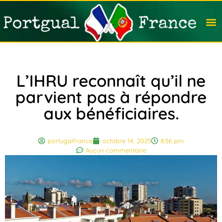
Travail
Nation
Avocat
Vivre
Immobi
Voyag
L’IHRU reconnaît qu’il ne
parvient pas à répondre
aux bénéficiaires.
portugalfrance
octobre 14, 2025
8:56 pm
Aucun commentaire