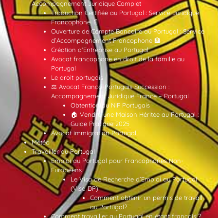
Accompagnement Juridique Complet
Traduction Certifiée au Portugal : Service Juridique
Francophone 📄
Ouverture de Compte Bancaire au Portugal : Service
d’Accompagnement Francophone 🏦
Création d’Entreprise au Portugal
Avocat francophone en droit de la famille au
Portugal
Le droit portugais
⚖️ Avocat Franco-Portugais Succession :
Accompagnement Juridique France – Portugal
Obtention du NIF Portugais
🏠 Vendre une Maison Héritée au Portugal :
Guide Pratique 2025
Avocat immigration Portugal
Météo
Travailler au Portugal
Emploi au Portugal pour Francophones Non-
Européens
Le Visa de Recherche d’Emploi au Portugal
(Visa DP)
Comment obtenir un permis de travail
au Portugal?
Comment travailler au Portugal en étant français ?