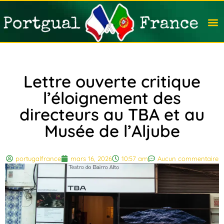
Travail
Nation
Avocat
Vivre
Immobi
Voyag
Lettre ouverte critique
l’éloignement des
directeurs au TBA et au
Musée de l’Aljube
portugalfrance
mars 16, 2026
10:57 am
Aucun commentaire