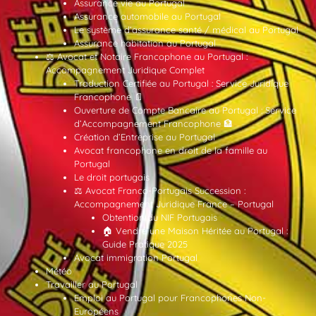
Assurance vie au Portugal
Assurance automobile au Portugal
Le système d’assurance santé / médical au Portugal
Assurance habitation au Portugal
⚖️ Avocat et Notaire Francophone au Portugal :
Accompagnement Juridique Complet
Traduction Certifiée au Portugal : Service Juridique
Francophone 📄
Ouverture de Compte Bancaire au Portugal : Service
d’Accompagnement Francophone 🏦
Création d’Entreprise au Portugal
Avocat francophone en droit de la famille au
Portugal
Le droit portugais
⚖️ Avocat Franco-Portugais Succession :
Accompagnement Juridique France – Portugal
Obtention du NIF Portugais
🏠 Vendre une Maison Héritée au Portugal :
Guide Pratique 2025
Avocat immigration Portugal
Météo
Travailler au Portugal
Emploi au Portugal pour Francophones Non-
Européens