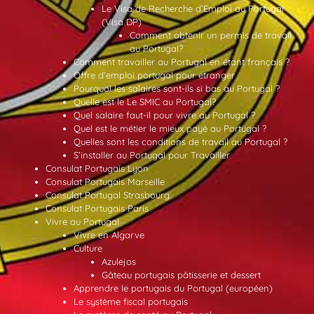
Le Visa de Recherche d’Emploi au Portugal
(Visa DP)
Comment obtenir un permis de travail
au Portugal?
Comment travailler au Portugal en étant français ?
Offre d’emploi portugal pour etranger
Pourquoi les salaires sont-ils si bas au Portugal ?
Quelle est le Le SMIC au Portugal?
Quel salaire faut-il pour vivre au Portugal ?
Quel est le métier le mieux payé au Portugal ?
Quelles sont les conditions de travail au Portugal ?
S’installer au Portugal pour Travailler
Consulat Portugais Lyon
Consulat Portugais Marseille
Consulat Portugal Strasbourg
Consulat Portugais Paris
Vivre au Portugal
Vivre en Algarve
Culture
Azulejos
Gâteau portugais pâtisserie et dessert
Apprendre le portugais du Portugal (européen)
Le système fiscal portugais