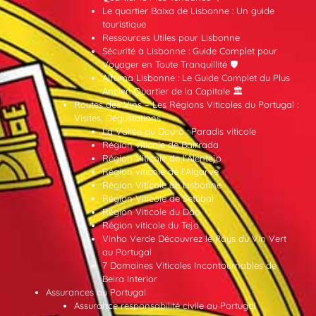
Le quartier Baixa de Lisbonne : Un guide
touristique
Ressources Utiles pour Lisbonne
Sécurité à Lisbonne : Guide Complet pour
Voyager en Toute Tranquillité 🛡️
Alfama Lisbonne : Le Guide Complet du Plus
Ancien Quartier de la Capitale 🏛️
Routes des Vins – Les Régions Viticoles du Portugal :
Visites, Dégustations
La Vallée du Douro : Paradis viticole
Région viticole de Bairrada
Région Viticole de l’Alentejo
Région viticole de l’Algarve
Région Viticole de Lisbonne
Région Viticole de Setúbal
Région Viticole du Dão
Région viticole du Tejo
Vinho Verde Découvrez le Pays du Vin Vert
au Portugal
7 Domaines Viticoles Incontournables de
Beira Interior
Assurances au Portugal
Assurance responsabilité civile au Portugal