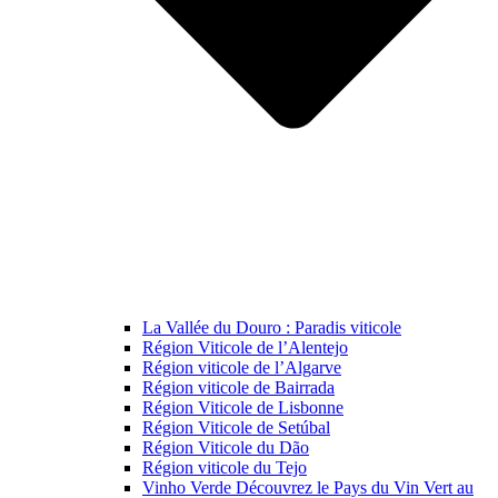
La Vallée du Douro : Paradis viticole
Région Viticole de l’Alentejo
Région viticole de l’Algarve
Région viticole de Bairrada
Région Viticole de Lisbonne
Région Viticole de Setúbal
Région Viticole du Dão
Région viticole du Tejo
Vinho Verde Découvrez le Pays du Vin Vert au