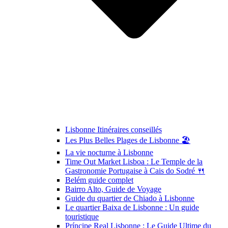
Lisbonne Itinéraires conseillés
Les Plus Belles Plages de Lisbonne 🏖️
La vie nocturne à Lisbonne
Time Out Market Lisboa : Le Temple de la
Gastronomie Portugaise à Cais do Sodré 🍴
Belém guide complet
Bairro Alto, Guide de Voyage
Guide du quartier de Chiado à Lisbonne
Le quartier Baixa de Lisbonne : Un guide
touristique
Príncipe Real Lisbonne : Le Guide Ultime du