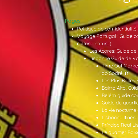
Pages
Politique de confidentialité
Voyage Portugal : Guide co
culture, nature)
Les Açores: Guide de
Lisbonne Guide de V
Time Out Market
do Sodré 🍴
Les Plus Belles 
Bairro Alto, Gu
Belém guide co
Guide du quarti
La vie nocturne
Lisbonne Itinéra
Príncipe Real Li
Le quartier Baix