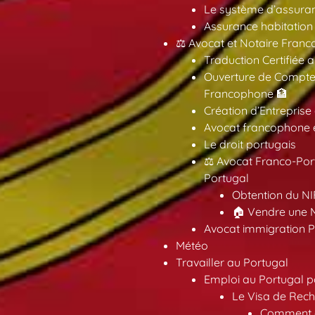
Le système d’assuran
Assurance habitation
⚖️ Avocat et Notaire Fra
Traduction Certifiée 
Ouverture de Compte
Francophone 🏦
Création d’Entreprise
Avocat francophone en
Le droit portugais
⚖️ Avocat Franco-Por
Portugal
Obtention du NI
🏠 Vendre une M
Avocat immigration P
Météo
Travailler au Portugal
Emploi au Portugal 
Le Visa de Rech
Comment ob