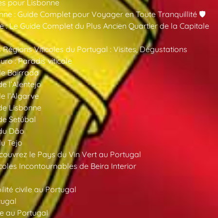
es pour Lisbonne
nne : Guide Complet pour Voyager en Toute Tranquillité 🛡️
 : Le Guide Complet du Plus Ancien Quartier de la Capitale
 Régions Viticoles du Portugal : Visites, Dégustations
ro : Paradis viticole
de Bairrada
de l’Alentejo
de l’Algarve
 de Lisbonne
 de Setúbal
 du Dão
du Tejo
ouvrez le Pays du Vin Vert au Portugal
oles Incontournables de Beira Interior
ité civile au Portugal
tugal
e au Portugal