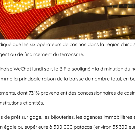
ndiqué que les six opérateurs de casinos dans la région chino
gent ou de financement du terrorisme.
inoise WeChat lundi soir, le BIF a souligné « la diminution d
omme la principale raison de la baisse du nombre total, en ba
lements, dont 73,1% provenaient des concessionnaires de casi
titutions et entités.
 de prêt sur gage, les bijouteries, les agences immobilières
ion égale ou supérieure à 500 000 patacas (environ 53 300 eu