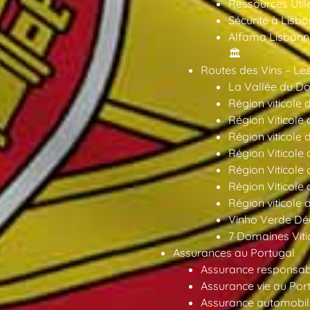
Ressources Util
Sécurité à Lisbo
Alfama Lisbonne
🏛️
Routes des Vins – Les
La Vallée du Dou
Région viticole 
Région Viticole 
Région viticole 
Région Viticole
Région Viticole
Région Viticole
Région viticole 
Vinho Verde Déc
7 Domaines Vitic
Assurances au Portugal
Assurance responsabil
Assurance vie au Por
Assurance automobil