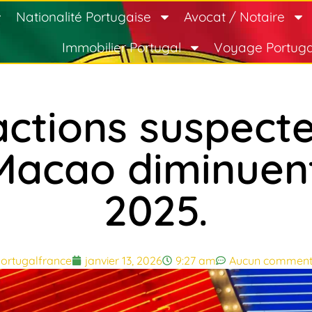
Nationalité Portugaise
Avocat / Notaire
Immobilier Portugal
Voyage Portuga
actions suspecte
Macao diminuent
2025.
ortugalfrance
janvier 13, 2026
9:27 am
Aucun comment