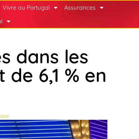
Vivre au Portugal
Assurances
l
s dans les
 de 6,1 % en
aire