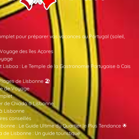
mplet pour préparer vos vacances au Portugal (soleil,
 Voyage des îles Açores
oyage
 Lisboa : Le Temple de la Gastronomie Portugaise à Cais
Plages de Lisbonne 🏖️
ide de Voyage
mplet
er de Chiado à Lisbonne
 à Lisbonne
ires conseillés
sbonne : Le Guide Ultime du Quartier le Plus Tendance 🌟
a de Lisbonne : Un guide touristique