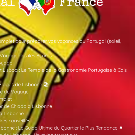
mplet pour préparer vos vacances au Portugal (soleil,
 Voyage des îles Açores
oyage
 Lisboa : Le Temple de la Gastronomie Portugaise à Cais
Plages de Lisbonne 🏖️
ide de Voyage
mplet
er de Chiado à Lisbonne
 à Lisbonne
ires conseillés
sbonne : Le Guide Ultime du Quartier le Plus Tendance 🌟