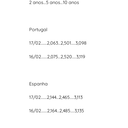
2 anos…5 anos…10 anos
Portugal
17/02…….2,063…2,501…..3,098
16/02…….2,075…2,520…..3,119
Espanha
17/02…….2,144…2,465…..3,113
16/02…….2,164…2,485…..3,135