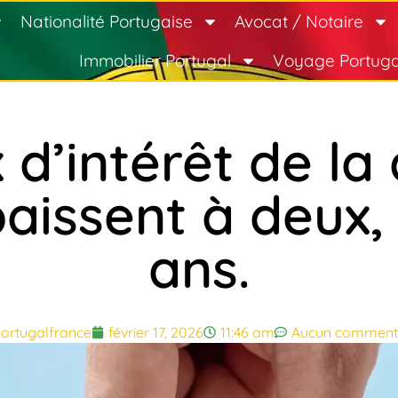
Nationalité Portugaise
Avocat / Notaire
Immobilier Portugal
Voyage Portuga
 d’intérêt de la
aissent à deux, 
ans.
ortugalfrance
février 17, 2026
11:46 am
Aucun comment