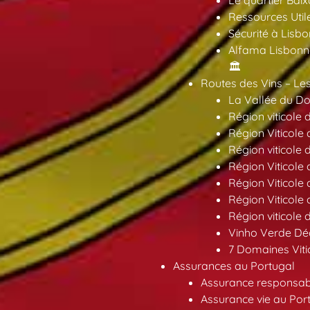
Le quartier Baix
Ressources Util
Sécurité à Lisbo
Alfama Lisbonne
🏛️
Routes des Vins – Les
La Vallée du Dou
Région viticole 
Région Viticole 
Région viticole 
Région Viticole
Région Viticole
Région Viticole
Région viticole 
Vinho Verde Déc
7 Domaines Vitic
Assurances au Portugal
Assurance responsabil
Assurance vie au Por