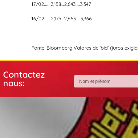
17/02…….2,158…2,643…..3,347
16/02…….2,175…2,663…..3,366
Fonte: Bloomberg Valores de ‘bid’ (juros exi
Contactez
nous: