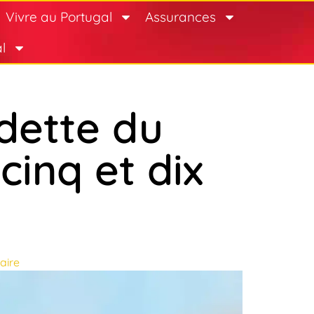
Vivre au Portugal
Assurances
l
 dette du
cinq et dix
aire