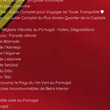
a de Lisbonne : Un guide touristique
es pour Lisbonne
nne : Guide Complet pour Voyager en Toute Tranquillité 🛡️
 : Le Guide Complet du Plus Ancien Quartier de la Capitale
 Régions Viticoles du Portugal : Visites, Dégustations
ro : Paradis viticole
de Bairrada
de l’Alentejo
de l’Algarve
 de Lisbonne
 de Setúbal
 du Dão
du Tejo
ouvrez le Pays du Vin Vert au Portugal
oles Incontournables de Beira Interior
ité civile au Portugal
tugal