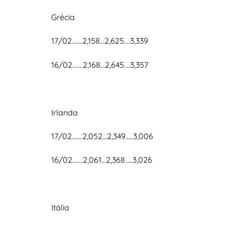
Grécia
17/02…….2,158…2,625….3,339
16/02…….2,168…2,645….3,357
Irlanda
17/02…….2,052…2,349…..3,006
16/02…….2,061…2,368…..3,026
Itália