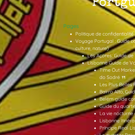
Pages
Politique de confidentialité
Voyage Portugal : Guide co
culture, nature)
Les Açores: Guide de
Lisbonne Guide de V
Time Out Market
do Sodré 🍴
Les Plus Belles 
Bairro Alto, Gu
Belém guide co
Guide du quarti
La vie nocturne
Lisbonne Itinéra
Príncipe Real Li