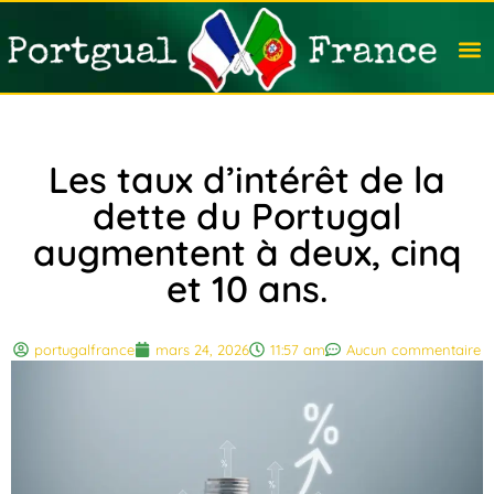
Travail
Nation
Avocat
Vivre
Immobi
Voyag
Les taux d’intérêt de la
dette du Portugal
augmentent à deux, cinq
et 10 ans.
portugalfrance
mars 24, 2026
11:57 am
Aucun commentaire