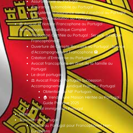
Assurance vie au Portugal
Assurance automobile au Portugal
Le système d’assurance santé / médical au Portugal
Assurance habitation au Portugal
⚖️ Avocat et Notaire Francophone au Portugal :
Accompagnement Juridique Complet
Traduction Certifiée au Portugal : Service Juridique
Francophone 📄
Ouverture de Compte Bancaire au Portugal : Service
d’Accompagnement Francophone 🏦
Création d’Entreprise au Portugal
Avocat francophone en droit de la famille au
Portugal
Le droit portugais
⚖️ Avocat Franco-Portugais Succession :
Accompagnement Juridique France – Portugal
Obtention du NIF Portugais
🏠 Vendre une Maison Héritée au Portugal :
Guide Pratique 2025
Avocat immigration Portugal
Météo
Travailler au Portugal
Emploi au Portugal pour Francophones Non-
Européens