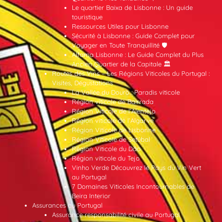
Le quartier Baixa de Lisbonne : Un guide
touristique
Ressources Utiles pour Lisbonne
Sécurité à Lisbonne : Guide Complet pour
Voyager en Toute Tranquillité 🛡️
Alfama Lisbonne : Le Guide Complet du Plus
Ancien Quartier de la Capitale 🏛️
Routes des Vins – Les Régions Viticoles du Portugal :
Visites, Dégustations
La Vallée du Douro : Paradis viticole
Région viticole de Bairrada
Région Viticole de l’Alentejo
Région viticole de l’Algarve
Région Viticole de Lisbonne
Région Viticole de Setúbal
Région Viticole du Dão
Région viticole du Tejo
Vinho Verde Découvrez le Pays du Vin Vert
au Portugal
7 Domaines Viticoles Incontournables de
Beira Interior
Assurances au Portugal
Assurance responsabilité civile au Portugal