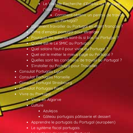
Le Visa de Recherche d’Emploi au Portugal
(Visa DP)
Comment obtenir un permis de travail
au Portugal?
Comment travailler au Portugal en étant français ?
Offre d’emploi portugal pour etranger
Pourquoi les salaires sont-ils si bas au Portugal ?
Quelle est le Le SMIC au Portugal?
Quel salaire faut-il pour vivre au Portugal ?
Quel est le métier le mieux payé au Portugal ?
Quelles sont les conditions de travail au Portugal ?
S’installer au Portugal pour Travailler
Consulat Portugais Lyon
Consulat Portugais Marseille
Consulat Portugal Strasbourg
Consulat Portugais Paris
Vivre au Portugal
Vivre en Algarve
Culture
Azulejos
Gâteau portugais pâtisserie et dessert
Apprendre le portugais du Portugal (européen)
Le système fiscal portugais