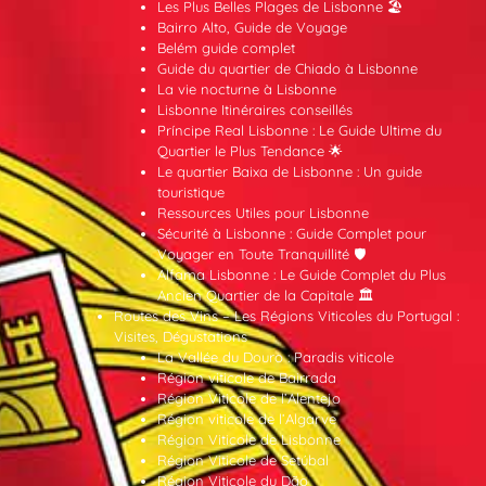
Les Plus Belles Plages de Lisbonne 🏖️
Bairro Alto, Guide de Voyage
Belém guide complet
Guide du quartier de Chiado à Lisbonne
La vie nocturne à Lisbonne
Lisbonne Itinéraires conseillés
Príncipe Real Lisbonne : Le Guide Ultime du
Quartier le Plus Tendance 🌟
Le quartier Baixa de Lisbonne : Un guide
touristique
Ressources Utiles pour Lisbonne
Sécurité à Lisbonne : Guide Complet pour
Voyager en Toute Tranquillité 🛡️
Alfama Lisbonne : Le Guide Complet du Plus
Ancien Quartier de la Capitale 🏛️
Routes des Vins – Les Régions Viticoles du Portugal :
Visites, Dégustations
La Vallée du Douro : Paradis viticole
Région viticole de Bairrada
Région Viticole de l’Alentejo
Région viticole de l’Algarve
Région Viticole de Lisbonne
Région Viticole de Setúbal
Région Viticole du Dão