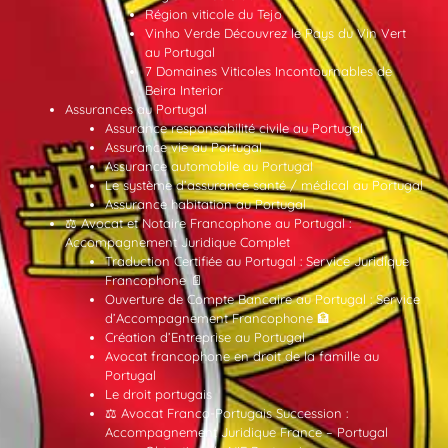
Région viticole du Tejo
Vinho Verde Découvrez le Pays du Vin Vert
au Portugal
7 Domaines Viticoles Incontournables de
Beira Interior
Assurances au Portugal
Assurance responsabilité civile au Portugal
Assurance vie au Portugal
Assurance automobile au Portugal
Le système d’assurance santé / médical au Portugal
Assurance habitation au Portugal
⚖️ Avocat et Notaire Francophone au Portugal :
Accompagnement Juridique Complet
Traduction Certifiée au Portugal : Service Juridique
Francophone 📄
Ouverture de Compte Bancaire au Portugal : Service
d’Accompagnement Francophone 🏦
Création d’Entreprise au Portugal
Avocat francophone en droit de la famille au
Portugal
Le droit portugais
⚖️ Avocat Franco-Portugais Succession :
Accompagnement Juridique France – Portugal