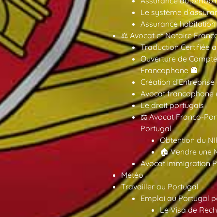
Assurance automobil
Le système d’assuran
Assurance habitation
⚖️ Avocat et Notaire Fra
Traduction Certifiée 
Ouverture de Compte
Francophone 🏦
Création d’Entreprise
Avocat francophone en
Le droit portugais
⚖️ Avocat Franco-Por
Portugal
Obtention du NI
🏠 Vendre une M
Avocat immigration P
Météo
Travailler au Portugal
Emploi au Portugal 
Le Visa de Rech