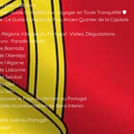
es pour Lisbonne
nne : Guide Complet pour Voyager en Toute Tranquillité 🛡️
 : Le Guide Complet du Plus Ancien Quartier de la Capitale
 Régions Viticoles du Portugal : Visites, Dégustations
ro : Paradis viticole
de Bairrada
de l’Alentejo
de l’Algarve
 de Lisbonne
 de Setúbal
 du Dão
du Tejo
ouvrez le Pays du Vin Vert au Portugal
oles Incontournables de Beira Interior
ité civile au Portugal
tugal