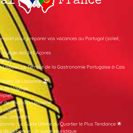
mplet pour préparer vos vacances au Portugal (soleil,
 Voyage des îles Açores
oyage
 Lisboa : Le Temple de la Gastronomie Portugaise à Cais
Plages de Lisbonne 🏖️
ide de Voyage
mplet
er de Chiado à Lisbonne
 à Lisbonne
ires conseillés
sbonne : Le Guide Ultime du Quartier le Plus Tendance 🌟
a de Lisbonne : Un guide touristique