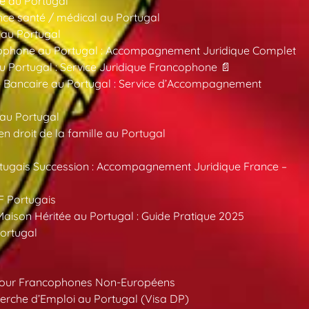
e au Portugal
ce santé / médical au Portugal
 au Portugal
ncophone au Portugal : Accompagnement Juridique Complet
au Portugal : Service Juridique Francophone 📄
 Bancaire au Portugal : Service d’Accompagnement
 au Portugal
 droit de la famille au Portugal
tugais Succession : Accompagnement Juridique France –
F Portugais
aison Héritée au Portugal : Guide Pratique 2025
ortugal
pour Francophones Non-Européens
erche d’Emploi au Portugal (Visa DP)