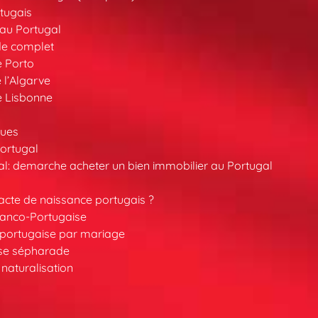
tugais
au Portugal
de complet
e Porto
 l’Algarve
e Lisbonne
ques
ortugal
l: demarche acheter un bien immobilier au Portugal
cte de naissance portugais ?
ranco-Portugaise
é portugaise par mariage
ise sépharade
 naturalisation