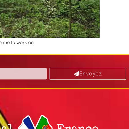
ike me to work on.
Envoyez