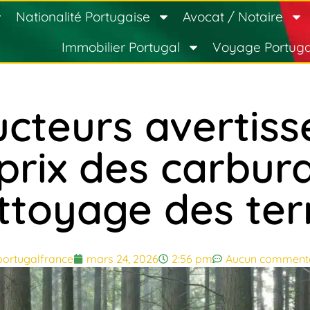
Nationalité Portugaise
Avocat / Notaire
Immobilier Portugal
Voyage Portuga
cteurs avertiss
prix des carbu
ttoyage des ter
portugalfrance
mars 24, 2026
2:56 pm
Aucun commenta