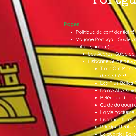
Pages
Politique de confidentialité
Voyage Portugal : Guide co
culture, nature)
Les Açores: Guide de
Lisbonne Guide de V
Time Out Market
do Sodré 🍴
Les Plus Belles 
Bairro Alto, Gu
Belém guide co
Guide du quarti
La vie nocturne
Lisbonne Itinéra
Príncipe Real Li
Le quartier Baix