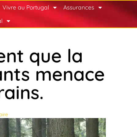
Vivre au Portugal
Assurances
l
ent que la
rants menace
rains.
ire