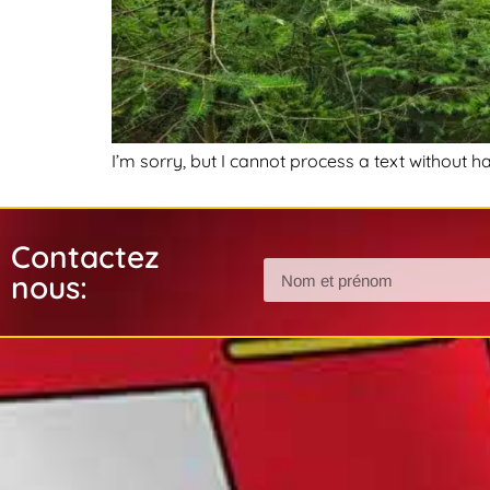
I’m sorry, but I cannot process a text without ha
Contactez
nous: