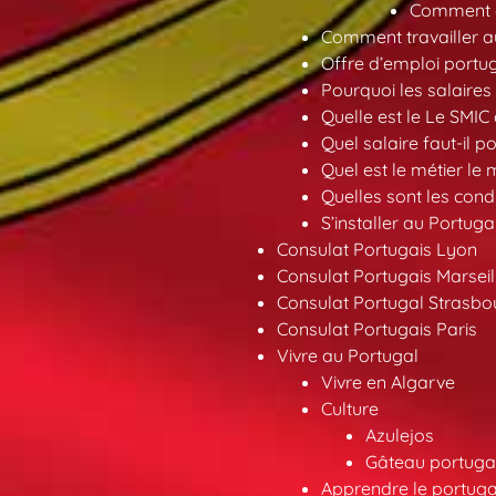
Comment ob
Comment travailler au
Offre d’emploi portu
Pourquoi les salaires 
Quelle est le Le SMIC
Quel salaire faut-il p
Quel est le métier le
Quelles sont les condi
S’installer au Portuga
Consulat Portugais Lyon
Consulat Portugais Marseil
Consulat Portugal Strasbo
Consulat Portugais Paris
Vivre au Portugal
Vivre en Algarve
Culture
Azulejos
Gâteau portugai
Apprendre le portuga