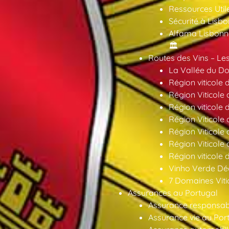
Ressources Util
Sécurité à Lisbo
Alfama Lisbonne
🏛️
Routes des Vins – Les
La Vallée du Dou
Région viticole 
Région Viticole 
Région viticole 
Région Viticole
Région Viticole
Région Viticole
Région viticole 
Vinho Verde Déc
7 Domaines Vitic
Assurances au Portugal
Assurance responsabil
Assurance vie au Por