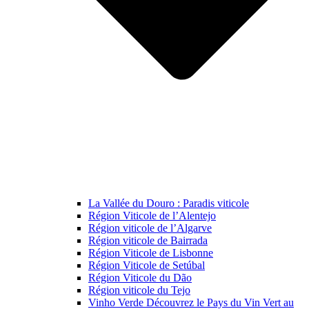
La Vallée du Douro : Paradis viticole
Région Viticole de l’Alentejo
Région viticole de l’Algarve
Région viticole de Bairrada
Région Viticole de Lisbonne
Région Viticole de Setúbal
Région Viticole du Dão
Région viticole du Tejo
Vinho Verde Découvrez le Pays du Vin Vert au