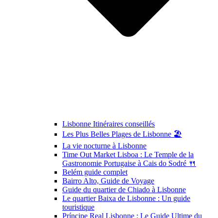
Lisbonne Itinéraires conseillés
Les Plus Belles Plages de Lisbonne 🏖️
La vie nocturne à Lisbonne
Time Out Market Lisboa : Le Temple de la
Gastronomie Portugaise à Cais do Sodré 🍴
Belém guide complet
Bairro Alto, Guide de Voyage
Guide du quartier de Chiado à Lisbonne
Le quartier Baixa de Lisbonne : Un guide
touristique
Príncipe Real Lisbonne : Le Guide Ultime du